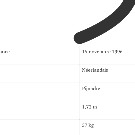
sance
15 novembre 1996
Néerlandais
Pijnacker
1,72 m
57 kg