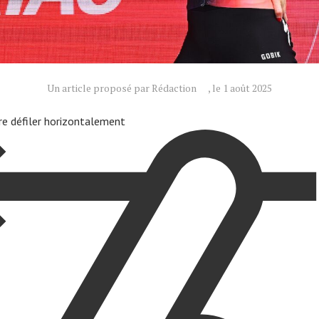
Un article proposé par Rédaction
, le 1 août 2025
ire défiler horizontalement