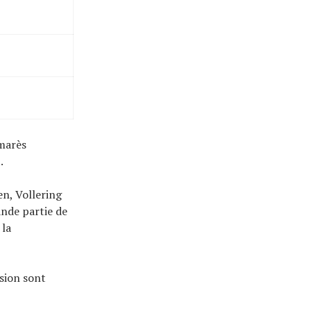
lmarès
.
n, Vollering
ande partie de
 la
asion sont