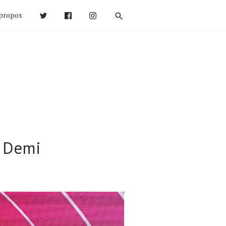
propos
r Demi