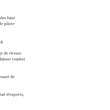
plus haut
le pilote
ng.
e de vitesse.
 laisser tomber
enant de
hat d'experts,