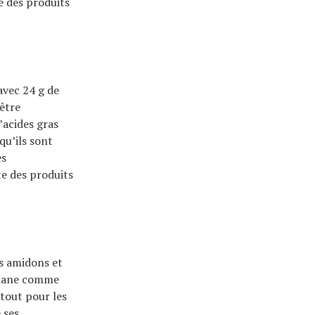
e des produits
 avec 24 g de
 être
’acides gras
qu’ils sont
es
te des produits
rs amidons et
thane comme
tout pour les
 ses