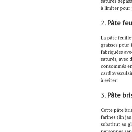
saturés dépass
à limiter pour 
2.
Pâte feu
La pâte feuille
graisses pour 
fabriquées av
saturés, avec d
consommés en e
cardiovasculair
à éviter.
3.
Pâte bri
Cette pâte bri
farines (lin j
substitut au g
personnes sens