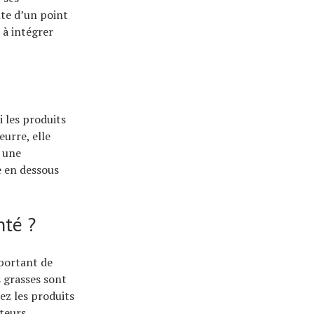
te d’un point
 à intégrer
 les produits
urre, elle
, une
e en dessous
nté ?
mportant de
s grasses sont
ez les produits
teurs.