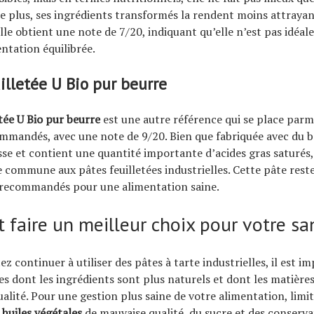
 plus, ses ingrédients transformés la rendent moins attrayan
lle obtient une note de 7/20, indiquant qu’elle n’est pas idéale
ntation équilibrée.
illetée U Bio pur beurre
etée U Bio pur beurre
est une autre référence qui se place parmi
mmandés, avec une note de 9/20. Bien que fabriquée avec du be
sse et contient une quantité importante d’acides gras saturés
e commune aux pâtes feuilletées industrielles. Cette pâte rest
 recommandés pour une alimentation saine.
faire un meilleur choix pour votre sa
ez continuer à utiliser des pâtes à tarte industrielles, il est i
les dont les ingrédients sont plus naturels et dont les matière
ualité. Pour une gestion plus saine de votre alimentation, limit
s
huiles végétales
de mauvaise qualité, du sucre et des conserva