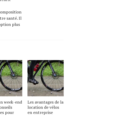
 composition
re santé. Il
option plus
 en week-end
Les avantages de la
onseils
location de vélos
es pour
en entreprise