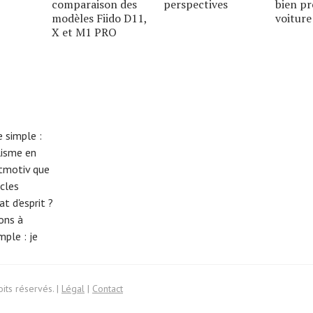
comparaison des
perspectives
bien pr
modèles Fiido D11,
voiture
X et M1 PRO
 simple :
lisme en
eitmotiv que
cles
t d'esprit ?
tons à
imple :
je
its réservés. |
Légal
|
Contact