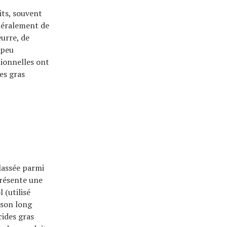
its, souvent
énéralement de
eurre, de
 peu
ionnelles ont
es gras
lassée parmi
présente une
 (utilisé
 son long
cides gras