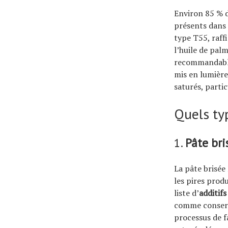
Environ 85 % d
présents dans 
type T55, raffi
l’huile de palm
recommandables
mis en lumière
saturés, parti
Quels typ
1.
Pâte br
La pâte brisée
les pires prod
liste d’
additifs
comme conserva
processus de fa