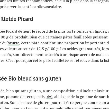
ant les limites recommandées, ce qui la place dans la catégori
préserver la santé cardiovasculaire.
illetée Picard
tée Picard détient le record de la plus forte teneur en lipides,
100 g de produit. Bien que certaines pâtes feuilletées puissent
ec du
beurre
, cette pâte contient une proportion importante d
es valeurs autour de 12,5 g/100 g. Les acides gras saturés, lors
xcès, sont directement associés à un risque accru de maladi
es. C’est pourquoi cette pâte feuilletée se retrouve dans la lis
sée Bio bleud sans gluten
sée, bien qu’sans gluten, a une composition qui inclut plusieu
aune, pomme de terre, maïs,
riz
), ainsi que de la gomme de xan
luten. Son absence de gluten pourrait être perçue comme un a
ibles, mais en termes nutritionnels, elle ne fait pas mieux que