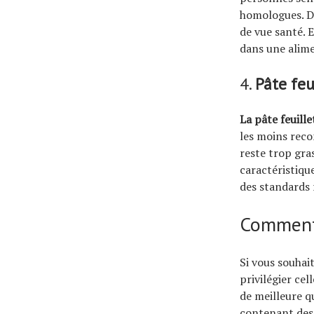
homologues. De
de vue santé. E
dans une alime
4.
Pâte feu
La pâte feuill
les moins reco
reste trop gra
caractéristiqu
des standards
Comment 
Si vous souhait
privilégier cel
de meilleure q
contenant de