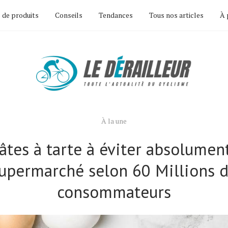
 de produits
Conseils
Tendances
Tous nos articles
À 
À la une
âtes à tarte à éviter absolumen
upermarché selon 60 Millions 
consommateurs