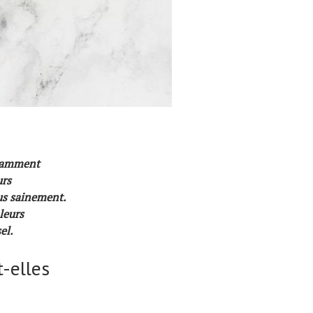
ouramment
urs
us sainement.
leurs
el.
t-elles