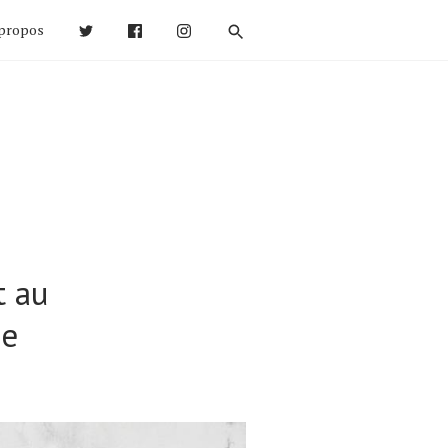
propos
t au
de