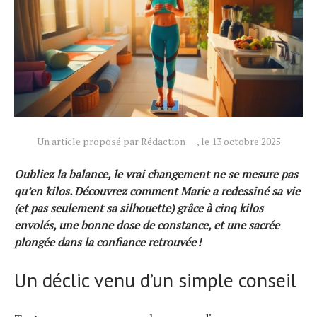
Un article proposé par Rédaction
, le 13 octobre 2025
Actualités
Oubliez la balance, le vrai changement ne se mesure pas
Technologies
qu’en kilos. Découvrez comment Marie a redessiné sa vie
Tests de produits
(et pas seulement sa silhouette) grâce à cinq kilos
Conseils
envolés, une bonne dose de constance, et une sacrée
Tendances
plongée dans la confiance retrouvée !
Tous nos articles
Un déclic venu d’un simple conseil
À propos