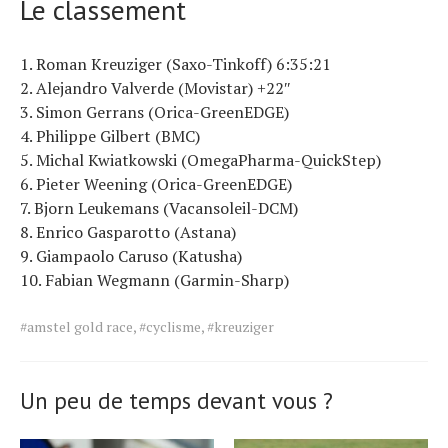
Le classement
1. Roman Kreuziger (Saxo-Tinkoff) 6:35:21
2. Alejandro Valverde (Movistar) +22″
3. Simon Gerrans (Orica-GreenEDGE)
4. Philippe Gilbert (BMC)
5. Michal Kwiatkowski (OmegaPharma-QuickStep)
6. Pieter Weening (Orica-GreenEDGE)
7. Bjorn Leukemans (Vacansoleil-DCM)
8. Enrico Gasparotto (Astana)
9. Giampaolo Caruso (Katusha)
10. Fabian Wegmann (Garmin-Sharp)
Tags
#amstel gold race
,
#cyclisme
,
#kreuziger
for
the
article.
Un peu de temps devant vous ?