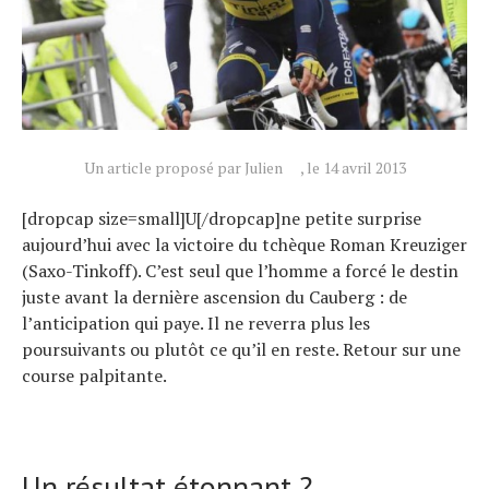
Actualités
Un article proposé par Julien
, le 14 avril 2013
Technologies
[dropcap size=small]U[/dropcap]ne petite surprise
Tests de produits
aujourd’hui avec la victoire du tchèque Roman Kreuziger
Conseils
(Saxo-Tinkoff). C’est seul que l’homme a forcé le destin
juste avant la dernière ascension du Cauberg : de
Tendances
l’anticipation qui paye. Il ne reverra plus les
Tous nos articles
poursuivants ou plutôt ce qu’il en reste. Retour sur une
À propos
course palpitante.
Un résultat étonnant ?