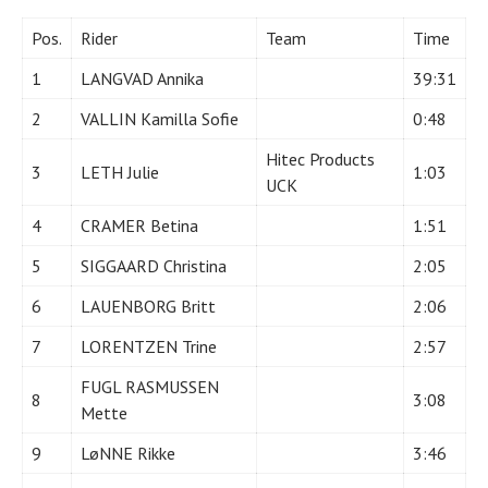
Pos.
Rider
Team
Time
1
LANGVAD Annika
39:31
2
VALLIN Kamilla Sofie
0:48
Hitec Products
3
LETH Julie
1:03
UCK
4
CRAMER Betina
1:51
5
SIGGAARD Christina
2:05
6
LAUENBORG Britt
2:06
7
LORENTZEN Trine
2:57
FUGL RASMUSSEN
8
3:08
Mette
9
LøNNE Rikke
3:46