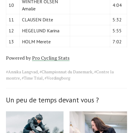
WINTHER OLSEN
10
4:04
Amalie
11
CLAUSEN Ditte
5:32
12
HEGELUND Karina
5:55
13
HOLM Merete
7:02
Powered by
Pro Cycling Stats
Tags
#Annika Langvad
,
#Championnat du Danemark
,
#Contre la
for
montre
,
#Time Trial
,
#Vordingborg
the
article.
Un peu de temps devant vous ?