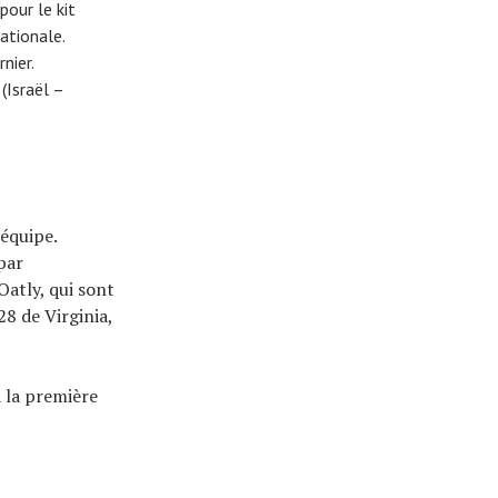
our le kit
ationale.
nier.
(Israël –
équipe.
 par
atly, qui sont
28 de Virginia,
a la première