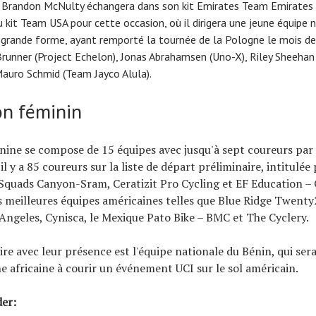
 Brandon McNulty échangera dans son kit Emirates Team Emirates p
 kit Team USA pour cette occasion, où il dirigera une jeune équipe n
grande forme, ayant remporté la tournée de la Pologne le mois der
 Brunner (Project Echelon), Jonas Abrahamsen (Uno-X), Riley Sheehan 
Mauro Schmid (Team Jayco Alula).
on féminin
nine se compose de 15 équipes avec jusqu'à sept coureurs par 
l y a 85 coureurs sur la liste de départ préliminaire, intitulée
Squads Canyon-Sram, Ceratizit Pro Cycling et EF Education – O
es meilleures équipes américaines telles que Blue Ridge Twenty
Angeles, Cynisca, le Mexique Pato Bike – BMC et The Cyclery.
toire avec leur présence est l'équipe nationale du Bénin, qui ser
e africaine à courir un événement UCI sur le sol américain.
der: