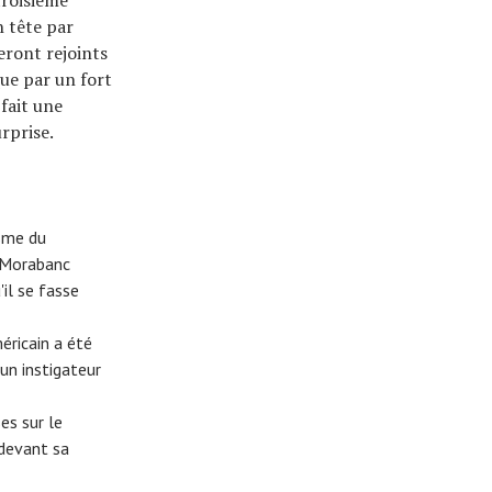
n tête par
eront rejoints
ue par un fort
fait une
rprise.
isme du
a Morabanc
'il se fasse
ricain a été
un instigateur
es sur le
 devant sa