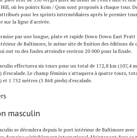
Hill, où les points Kom / Qom sont proposés à chaque tour. De
attribués pour les sprints intermédiaires après le premier tou
e sur la ligne d'arrivée.
ermine par une longue, plate et rapide Down Down East Pratt 
ntérieur de Baltimore, le même site de finition des éditions de 
ui ont vu des foules atteindre environ 20 000 pour la finale.
culin effectuera six tours pour un total de 172,8 km (107,4 mi
) d'escalade. Le champ féminin s'attaquera à quatre tours, tot
) et 1 732 mètres (3 868 pieds) d'escalade.
ers
on masculin
culin se déroulera depuis le port intérieur de Baltimore avec
un domaine véritablement international. Maintenant dans sa 