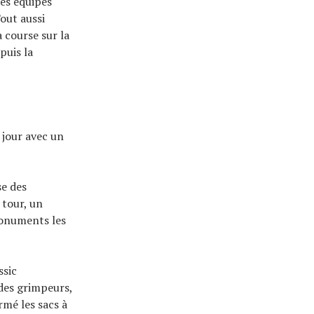
les équipes
out aussi
 course sur la
puis la
 jour avec un
se des
 tour, un
monuments les
ssic
 des grimpeurs,
rmé les sacs à