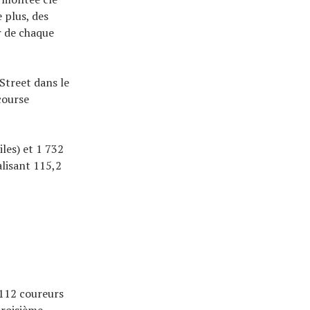
 plus, des
r de chaque
Street dans le
course
les) et 1 732
alisant 115,2
 112 coureurs
troisième