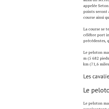
appelée Seton 
points seront 
course ainsi qu
La course se t
célèbre port i
précédentes, q
Le peloton mas
m (5 682 pieds
km (71,6 miles
Les cavali
Le pelot
Le peloton mas
représentant 