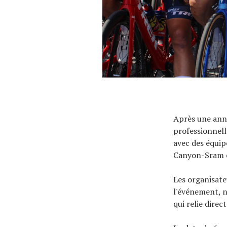
À propos
Après une annu
professionnell
avec des équi
Canyon-Sram en
Les organisate
l'événement, 
qui relie dire