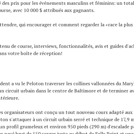
té des prix pour les événements masculins et féminins: un tota
urse, avec 10 000 $ attribués aux gagnants.
'attendre, qui encourager et comment regarder la «race la plu
tenu de course, interviews, fonctionnalités, avis et guides d'ac
ns votre boîte de réception!
dent a vu le Peloton traverser les collines vallonnées du Mar
un circuit urbain dans le centre de Baltimore et de terminer a
ntérieure.
es organisateurs ont conçu un tout nouveau cours adapté aux
oton s'attaquer à un circuit urbain serré et technique de 17,9 m
 un profil grumeleux et environ 950 pieds (290 m) d'escalade par
ur pavé brut de 550 verges juste au début de Fells Point et un