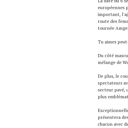
La date du 6 s
européennes po
important, l'a
route des femm
tournée Amgen
Tu aimes peut
Du côté mascul
mélange de Wor
De plus, le co
spectateurs av
secteur pavé, 
plus emblémat
Exceptionnelle
présentera des
chacun avec de