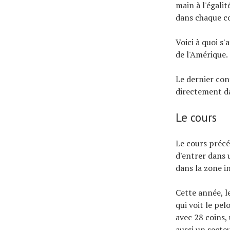
main à l'égali
dans chaque co
Voici à quoi s
de l'Amérique.
Le dernier con
directement da
Le cours
Le cours précé
d'entrer dans 
dans la zone i
Cette année, l
qui voit le pel
avec 28 coins,
aussi un secte