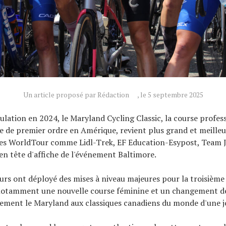
Un article proposé par Rédaction
, le 5 septembre 2025
lation en 2024, le Maryland Cycling Classic, la course profes
e de premier ordre en Amérique, revient plus grand et meille
pes WorldTour comme Lidl-Trek, EF Education-Esypost, Team J
 tête d'affiche de l'événement Baltimore.
urs ont déployé des mises à niveau majeures pour la troisième
notamment une nouvelle course féminine et un changement de
ctement le Maryland aux classiques canadiens du monde d'une 