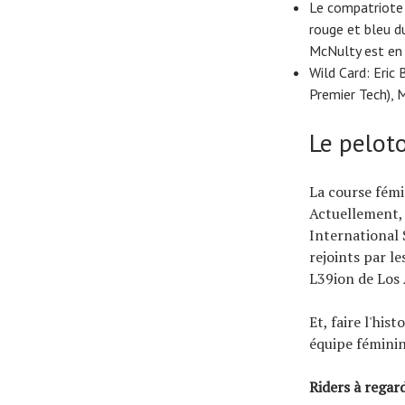
Le compatriote
rouge et bleu du
McNulty est en 
Wild Card: Eric
Premier Tech), 
Le pelot
La course fémi
Actuellement, i
International 
rejoints par l
L39ion de Los 
Et, faire l'his
équipe féminin
Riders à regar