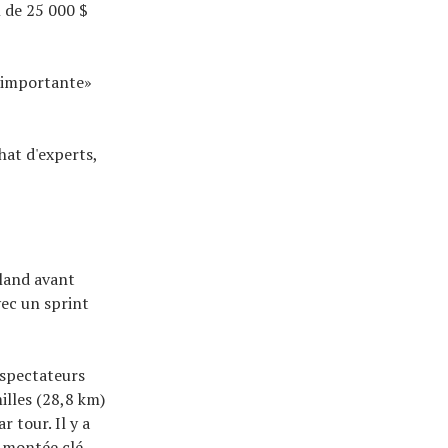
l de 25 000 $
s importante»
hat d'experts,
yland avant
vec un sprint
 spectateurs
illes (28,8 km)
 tour. Il y a
e montée clé