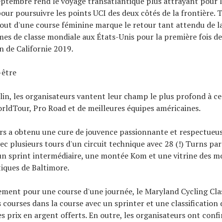
eptembre rend le voyage transatlantique plus attrayant pour 
ur poursuivre les points UCI des deux côtés de la frontière. T
jout d'une course féminine marque le retour tant attendu de la
es de classe mondiale aux États-Unis pour la première fois de
 de Californie 2019.
-être
in, les organisateurs vantent leur champ le plus profond à ce
ldTour, Pro Road et de meilleures équipes américaines.
urs a obtenu une cure de jouvence passionnante et respectueu
ec plusieurs tours d'un circuit technique avec 28 (!) Turns par
un sprint intermédiaire, une montée Kom et une vitrine des 
iques de Baltimore.
ment pour une course d'une journée, le Maryland Cycling Cla
 courses dans la course avec un sprinter et une classification
s prix en argent offerts. En outre, les organisateurs ont confi