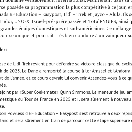
urse possède sa programmation la plus compétitive à ce jour, e
ds EF Education – Easypost, Lidl – Trek et Jayco – Alula. Ils s
udor, UNO-X, Israël-pré-prérepassée et TotalENGIES, ainsi q
grandes équipes domestiques et sud-américaines. Ce mélange 
ourse unique et pourrait très bien conduire à un vainqueur su
der:
se de Lidl-Trek revient pour défendre sa victoire classique du cycl
ir de 2023. Le Dane a remporté la course à l'or Amstel et l'Andorr
t de l'année, et ce cours devrait lui convenir. Attendez-vous à ce qu
pée.
ejoint par «Super Coekemate» Quinn Simmons. Le meneur de jeu amé
mestique du Tour de France en 2025 et il sera sûrement à nouveau 
se.
lson Powless d'EF Education – Easypost s'est retrouvé à deux repris
and et sera sûrement en train de parcourir cette étape supérieure