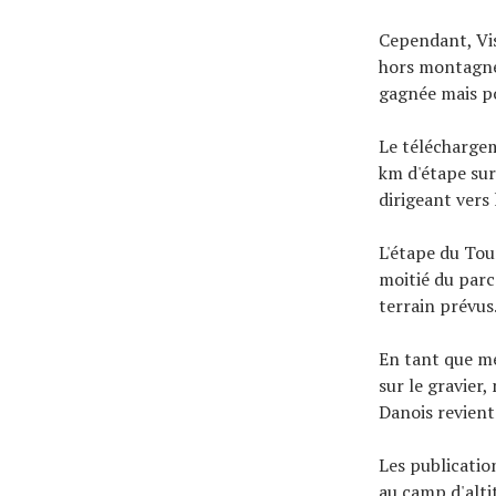
Cependant, Vis
hors montagne 
gagnée mais p
Le téléchargem
km d'étape sur
dirigeant vers 
L'étape du Tou
moitié du parco
terrain prévus
En tant que me
sur le gravier
Danois revien
Les publicatio
au camp d'alti