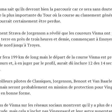
ma sait qu'ils devront bien la parcourir car ce sera sans doute
la plus importante du Tour où la course au classement génér
ourrait certainement être perdue.
ent Strava de Jorgenson a révélé que les coureurs Visma ont
 terre en près de trois heures et demie, commençant à Essoyes
le nord jusqu'à Troyes.
r fera 199 km de long mais le départ de la course Visma est pr
urs et, à en juger par le profil, aurait dû inclure 12 des 14 se
.
illeurs pilotes de Classiques, Jorgenson, Benoot et Van Baarle 
, mais seront probablement en mission de protection pour Ving
t en bonne forme.
ns de Visma sur les réseaux sociaux montrent qu'il y a plus de
tude, mais cela n'inclut pas Vingegaard et leur autre supersta