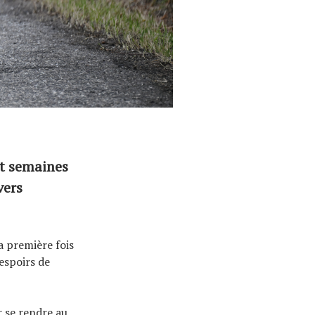
pt semaines
vers
a première fois
espoirs de
r se rendre au