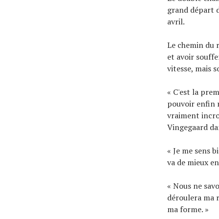
grand départ d
avril.
Le chemin du re
et avoir souff
vitesse, mais 
« C'est la prem
pouvoir enfin 
vraiment incro
Vingegaard d
« Je me sens bi
va de mieux en
« Nous ne sav
déroulera ma r
ma forme. »