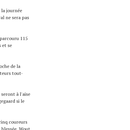
 la journée
al ne sera pas
 parcouru 115
 et se
oche de la
cteurs tout-
seront à l'aise
egaard si le
 cinq coureurs
r blessée, Wout