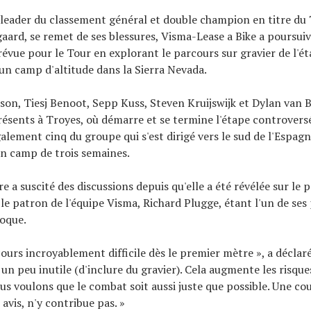
 leader du classement général et double champion en titre du
aard, se remet de ses blessures, Visma-Lease a Bike a poursuiv
évue pour le Tour en explorant le parcours sur gravier de l'ét
 un camp d'altitude dans la Sierra Nevada.
on, Tiesj Benoot, Sepp Kuss, Steven Kruijswijk et Dylan van B
résents à Troyes, où démarre et se termine l'étape controversé
alement cinq du groupe qui s'est dirigé vers le sud de l'Espag
 camp de trois semaines.
re a suscité des discussions depuis qu'elle a été révélée sur le 
, le patron de l'équipe Visma, Richard Plugge, étant l'un de ses
poque.
ours incroyablement difficile dès le premier mètre », a déclaré
 un peu inutile (d'inclure du gravier). Cela augmente les risque
s voulons que le combat soit aussi juste que possible. Une c
 avis, n'y contribue pas. »