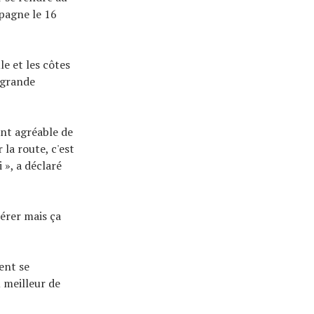
spagne le 16
le et les côtes
 grande
ment agréable de
la route, c'est
 », a déclaré
pérer mais ça
ent se
u meilleur de