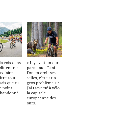
a voix dans
« Il y avait un ours
dit enfin :
parmi moi. Et si
ux faire
l'on en croit ses
ître tout
selles, c'était un
sais que tu
gros problème » :
le point
j'ai traversé à vélo
 abandonné
la capitale
européenne des
ours.