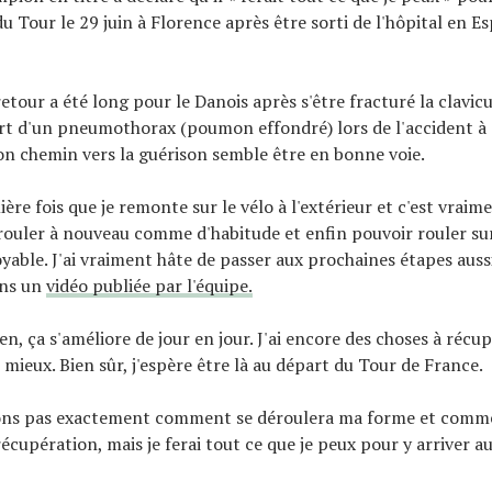
u Tour le 29 juin à Florence après être sorti de l'hôpital en E
tour a été long pour le Danois après s'être fracturé la clavicu
ert d'un pneumothorax (poumon effondré) lors de l'accident à
son chemin vers la guérison semble être en bonne voie.
ière fois que je remonte sur le vélo à l'extérieur et c'est vrai
rouler à nouveau comme d'habitude et enfin pouvoir rouler sur 
yable. J'ai vraiment hâte de passer aux prochaines étapes aussi
ans un
vidéo publiée par l'équipe.
en, ça s'améliore de jour en jour. J'ai encore des choses à récu
 mieux. Bien sûr, j'espère être là au départ du Tour de France.
ons pas exactement comment se déroulera ma forme et comm
écupération, mais je ferai tout ce que je peux pour y arriver a