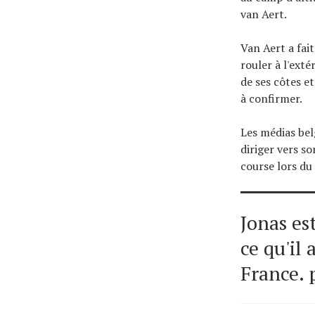
van Aert.
Van Aert a fai
rouler à l'exté
de ses côtes e
à confirmer.
Les médias bel
diriger vers so
course lors du
Jonas es
ce qu'il 
France.