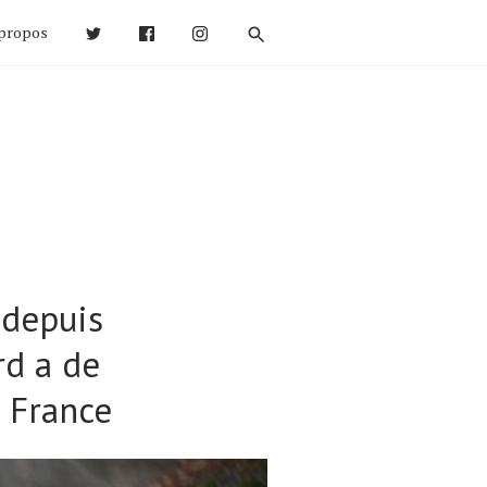
propos
 depuis
rd a de
e France