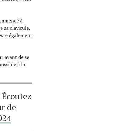
commencé à
e sa clavicule,
reste également
ur avant de se
ossible à la
Écoutez
ur de
024