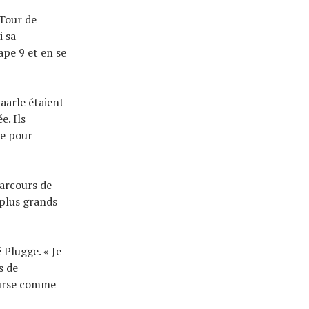
 Tour de
i sa
ape 9 et en se
aarle étaient
e. Ils
ne pour
parcours de
 plus grands
 Plugge. « Je
s de
ourse comme