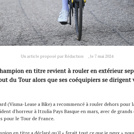
Un article proposé par Rédaction
, le 7 mai 2024
hampion en titre revient à rouler en extérieur se
but du Tour alors que ses coéquipiers se dirigent 
rd (Visma-Lease a Bike) a recommencé à rouler dehors pour l
ident d'horreur à Itzulia Pays Basque en mars, avec de grands 
s pour le Tour de France.
ion en titre a déclaré qu'il « ferait tout ce que je peux » pou