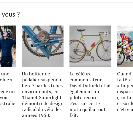
 vous ?
t une
Un boîtier de
Le célèbre
Quand l
olue » –
pédalier suspendu
commentateur
ta tête 
bercé par les tubes
David Duffield était
« tu pe
cède un
environnants, ce
également un
dispara
voir
Thanet Superlight
pilote record –
ça » tu 
ustralie
démontre le design
c'est sur cette
es sur 
radical du vélo des
moto qu'il a tout
d'être
années 1950.
fait.