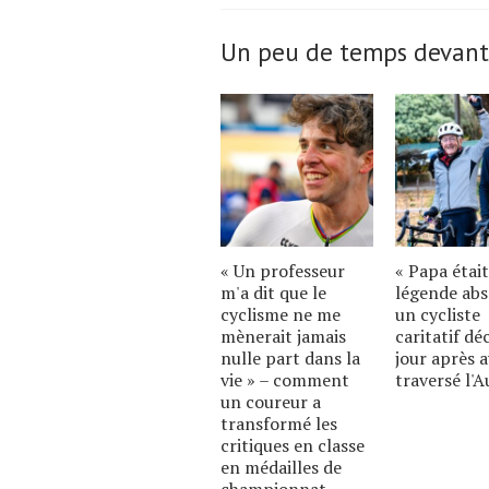
Un peu de temps devant
« Un professeur
« Papa étai
m'a dit que le
légende abs
cyclisme ne me
un cycliste
mènerait jamais
caritatif dé
nulle part dans la
jour après a
vie » – comment
traversé l'A
un coureur a
transformé les
critiques en classe
en médailles de
championnat