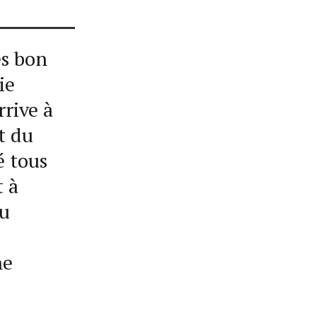
ès bon
ie
rrive à
t du
é tous
t à
du
ne