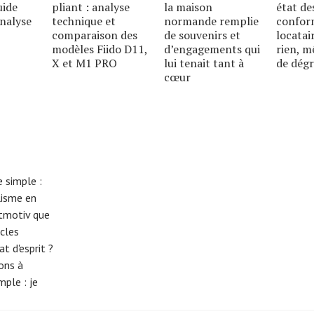
uide
pliant : analyse
la maison
état de
analyse
technique et
normande remplie
conform
comparaison des
de souvenirs et
locatai
modèles Fiido D11,
d’engagements qui
rien, m
X et M1 PRO
lui tenait tant à
de dég
cœur
 simple :
lisme en
eitmotiv que
cles
t d'esprit ?
tons à
imple :
je