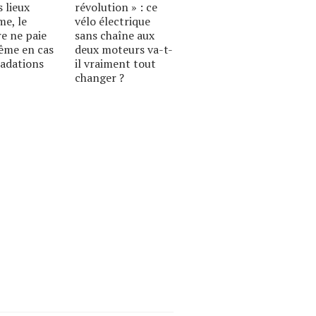
s lieux
révolution » : ce
e, le
vélo électrique
re ne paie
sans chaîne aux
ême en cas
deux moteurs va-t-
radations
il vraiment tout
changer ?