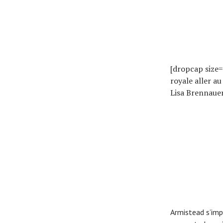
Conseils
Tendances
Tous nos articles
À propos
[dropcap size
royale aller a
Lisa Brennauer
Armistead s’imp