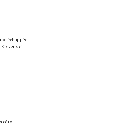
 une échappée
n Stevens et
on côté