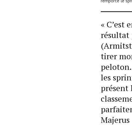
remporte le spr
« C’est 
résultat 
(Armitst
tirer mo
peloton.
les spri
présent 
classeme
parfaite
Majerus