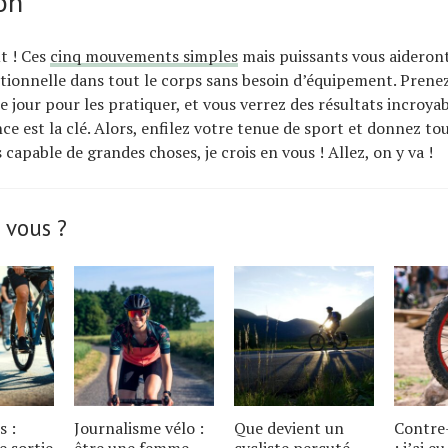
on
ut ! Ces
cinq mouvements simples
mais puissants vous aideron
tionnelle dans tout le corps sans besoin d’équipement. Prenez
 jour pour les pratiquer, et vous verrez des résultats incroyab
ce est la clé. Alors, enfilez votre tenue de sport et donnez to
 capable de grandes choses, je crois en vous ! Allez, on y va !
 vous ?
s :
Journalisme vélo :
Que devient un
Contre
e sortie
être une femme
cycliste percuté
: j’ai e