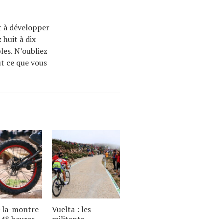
t à développer
 huit à dix
les. N’oubliez
ut ce que vous
-la-montre
Vuelta : les
u 48 heures
militants