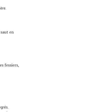
ère.
 saut en
s fessiers,
egrés.