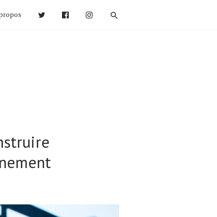
propos
struire
aînement