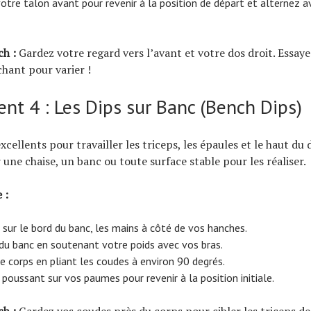
otre talon avant pour revenir à la position de départ et alternez av
ch :
Gardez votre regard vers l’avant et votre dos droit. Essaye
hant pour varier !
t 4 : Les Dips sur Banc (Bench Dips)
xcellents pour travailler les triceps, les épaules et le haut du 
 une chaise, un banc ou toute surface stable pour les réaliser.
 :
sur le bord du banc, les mains à côté de vos hanches.
du banc en soutenant votre poids avec vos bras.
e corps en pliant les coudes à environ 90 degrés.
oussant sur vos paumes pour revenir à la position initiale.
ch :
Gardez vos coudes près du corps pour cibler les triceps d