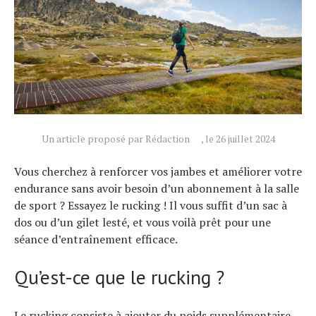
Un article proposé par Rédaction
, le 26 juillet 2024
Vous cherchez à renforcer vos jambes et améliorer votre
endurance sans avoir besoin d’un abonnement à la salle
de sport ? Essayez le rucking ! Il vous suffit d’un sac à
dos ou d’un gilet lesté, et vous voilà prêt pour une
Actualités
séance d’entraînement efficace.
Technologies
Tests de produits
Qu’est-ce que le rucking ?
Conseils
Tendances
Le rucking consiste à ajouter du poids supplémentaire