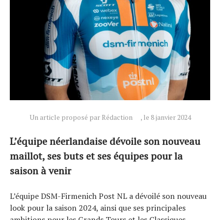
Un article proposé par Rédaction
, le 8 janvier 2024
L’équipe néerlandaise dévoile son nouveau
maillot, ses buts et ses équipes pour la
saison à venir
L’équipe DSM-Firmenich Post NL a dévoilé son nouveau
Actualités
look pour la saison 2024, ainsi que ses principales
Technologies
ambitions pour les Grands Tours et les Classiques.