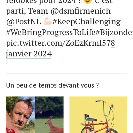
parti, Team @dsmfirmenich
@PostNL
#KeepChallenging
#WeBringProgressToLife#Bijzon
pic.twitter.com/ZoEzKrmI57
8
janvier 2024
Un peu de temps devant vous ?