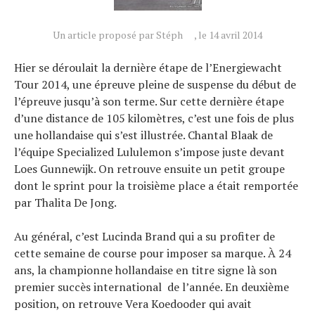
Technologies
Tests de produits
Un article proposé par Stéph
, le 14 avril 2014
Conseils
Hier se déroulait la dernière étape de l’Energiewacht
Tendances
Tour 2014, une épreuve pleine de suspense du début de
l’épreuve jusqu’à son terme. Sur cette dernière étape
Tous nos articles
d’une distance de 105 kilomètres, c’est une fois de plus
À propos
une hollandaise qui s’est illustrée. Chantal Blaak de
l’équipe Specialized Lululemon s’impose juste devant
Loes Gunnewijk. On retrouve ensuite un petit groupe
dont le sprint pour la troisième place a était remportée
par Thalita De Jong.
Au général, c’est Lucinda Brand qui a su profiter de
cette semaine de course pour imposer sa marque. À 24
ans, la championne hollandaise en titre signe là son
premier succès international de l’année. En deuxième
position, on retrouve Vera Koedooder qui avait