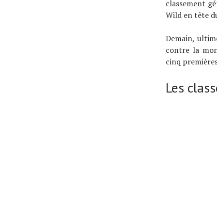
classement gén
Wild en tête d
Demain, ultim
contre la mon
cinq premières
Les clas