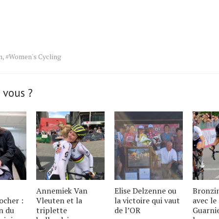
n
,
#Women's Cycling
 vous ?
Annemiek Van
Elise Delzenne ou
Bronzi
ocher :
Vleuten et la
la victoire qui vaut
avec le
on du
triplette
de l’OR
Guarni