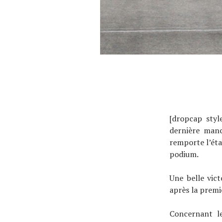
[dropcap styl
dernière manc
remporte l’éta
podium.
Une belle vict
après la premi
Concernant le