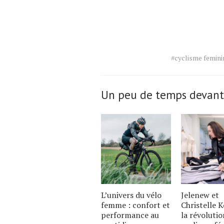
Tags
#cyclisme femini
for
the
article.
Un peu de temps devant
L’univers du vélo
Jelenew et
femme : confort et
Christelle K
performance au
la révoluti