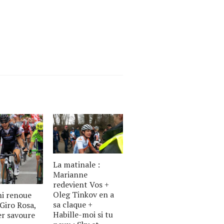
La matinale :
Marianne
redevient Vos +
Oleg Tinkov en a
ni renoue
sa claque +
 Giro Rosa,
Habille-moi si tu
er savoure