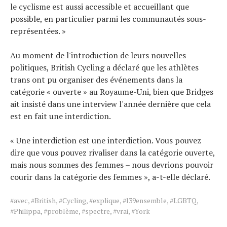
le cyclisme est aussi accessible et accueillant que
possible, en particulier parmi les communautés sous-
représentées. »
Au moment de l'introduction de leurs nouvelles
politiques, British Cycling a déclaré que les athlètes
trans ont pu organiser des événements dans la
catégorie « ouverte » au Royaume-Uni, bien que Bridges
ait insisté dans une interview l'année dernière que cela
est en fait une interdiction.
« Une interdiction est une interdiction. Vous pouvez
dire que vous pouvez rivaliser dans la catégorie ouverte,
mais nous sommes des femmes – nous devrions pouvoir
courir dans la catégorie des femmes », a-t-elle déclaré.
Tags
#avec
,
#British
,
#Cycling
,
#explique
,
#l39ensemble
,
#LGBTQ
,
for
#Philippa
,
#problème
,
#spectre
,
#vrai
,
#York
the