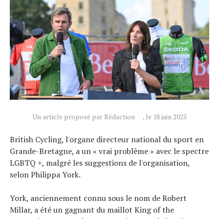
Un article proposé par Rédaction
, le 18 juin 2025
British Cycling, l'organe directeur national du sport en
Grande-Bretagne, a un « vrai problème » avec le spectre
LGBTQ +, malgré les suggestions de l'organisation,
Actualités
selon Philippa York.
Technologies
York, anciennement connu sous le nom de Robert
Tests de produits
Millar, a été un gagnant du maillot King of the
Conseils