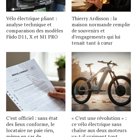
Vélo électrique pliant :
Thierry Ardisson : la
analyse technique et
maison normande remplie
comparaison des modèles
de souvenirs et
Fiido D11, X et M1 PRO
d’engagements qui lui
tenait tant à cœur
C’est officiel : sans état
« C’est une révolution » :
des lieux conforme, le
ce vélo électrique sans
locataire ne paie rien,
chaîne aux deux moteurs
même en cas de
va-t-il vraiment tout