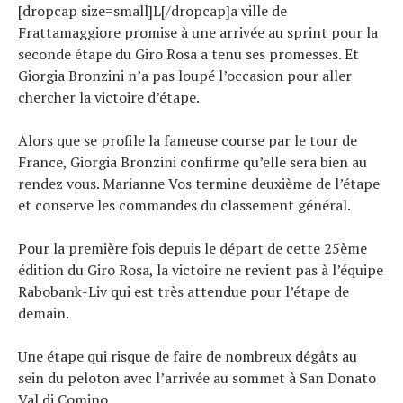
Technologies
[dropcap size=small]L[/dropcap]a ville de
Frattamaggiore promise à une arrivée au sprint pour la
Tests de produits
seconde étape du Giro Rosa a tenu ses promesses. Et
Conseils
Giorgia Bronzini n’a pas loupé l’occasion pour aller
Tendances
chercher la victoire d’étape.
Tous nos articles
Alors que se profile la fameuse course par le tour de
À propos
France, Giorgia Bronzini confirme qu’elle sera bien au
rendez vous. Marianne Vos termine deuxième de l’étape
et conserve les commandes du classement général.
Pour la première fois depuis le départ de cette 25ème
édition du Giro Rosa, la victoire ne revient pas à l’équipe
Rabobank-Liv qui est très attendue pour l’étape de
demain.
Une étape qui risque de faire de nombreux dégâts au
sein du peloton avec l’arrivée au sommet à San Donato
Val di Comino.