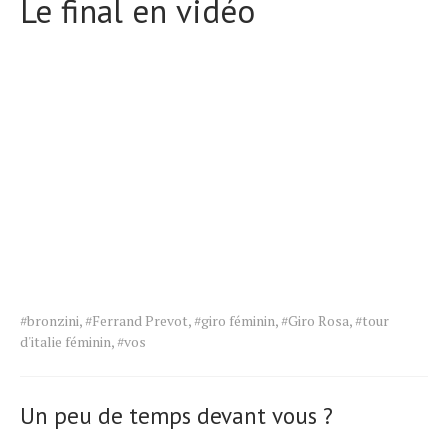
Le final en vidéo
Tags
#bronzini
,
#Ferrand Prevot
,
#giro féminin
,
#Giro Rosa
,
#tour
for
d'italie féminin
,
#vos
the
article.
Un peu de temps devant vous ?