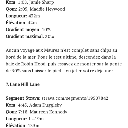
Kom
: 1:08, Jamie Sharp
Qom
: 2:05, Maddie Heywood
Longueur
: 432m
Élévation
: 42m
Gradient moyen
: 10%
Gradient maximal
: 30%
Aucun voyage aux Maures n'est complet sans chips au
bord de la mer. Pour le test ultime, descendez dans la
baie de Robin Hood, puis essayez de monter sur la pente
de 30% sans baisser le pied – ou jeter votre déjeuner!
7. Lane Hill Lane
Segment Strava
:
strava.com/segments/19507842
Kom
: 4:45, Adam Duggleby
Qom
: 7:18, Maureen Kennedy
Longueur
: 1 419m
Élévation
: 133m