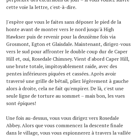
cette voie la lettre, c'est-à-dire.
J'espère que vous le faites sans déposer le pied de la
honte avant de monter vers le nord jusqu'à High
Hawkser puis de revenir pour la deuxième fois via
Grosmont, Egton et Glaisdale. Maintenant, dirigez-vous
vers le sud pour affronter le double coup dur de Caper
Hill et, oui, Rosedale Chimney. Vient d'abord Caper Hill,
une brute totale, impitoyablement raide, avec des
pentes inférieures piquées et cassées. Après avoir
traversé une grille de bétail, pliez légèrement à gauche
alors à droite, cela ne fait qu'empirer. De là, c'est une
seule ligne de torture au sommet – mais bon, les vues
sont épiques!
Actualités
Technologies
Une fois au-dessus, vous vous dirigez vers Rosedale
Tests de produits
Abbey. Alors que vous commencez la descente finale
Conseils
Tendances
dans le village, vous vous espionnerez à travers la vallée
Tous nos articles