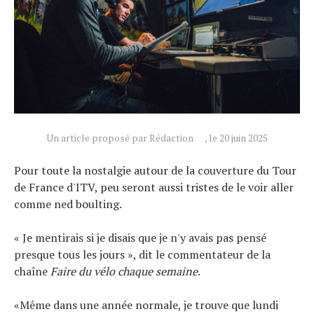
Un article proposé par Rédaction
, le 20 juin 2025
Pour toute la nostalgie autour de la couverture du Tour
de France d'ITV, peu seront aussi tristes de le voir aller
comme ned boulting.
« Je mentirais si je disais que je n'y avais pas pensé
presque tous les jours », dit le commentateur de la
chaîne
Faire du vélo chaque semaine
.
Actualités
Technologies
«Même dans une année normale, je trouve que lundi