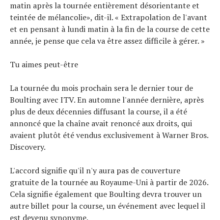
Tests de produits
matin après la tournée entièrement désorientante et
teintée de mélancolie», dit-il. « Extrapolation de l'avant
Conseils
et en pensant à lundi matin à la fin de la course de cette
Tendances
année, je pense que cela va être assez difficile à gérer. »
Tous nos articles
À propos
Tu aimes peut-être
La tournée du mois prochain sera le dernier tour de
Boulting avec ITV. En automne l'année dernière, après
plus de deux décennies diffusant la course, il a été
annoncé que la chaîne avait renoncé aux droits, qui
avaient plutôt été vendus exclusivement à Warner Bros.
Discovery.
L'accord signifie qu'il n'y aura pas de couverture
gratuite de la tournée au Royaume-Uni à partir de 2026.
Cela signifie également que Boulting devra trouver un
autre billet pour la course, un événement avec lequel il
est devenu synonyme.