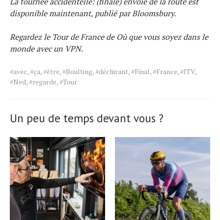
La tournée accidentelle: (finale) envoie de la route
est
disponible maintenant, publié par Bloomsbury.
Regardez le Tour de France de
Où que vous soyez dans le
monde avec un VPN
.
Tags
#avec
,
#ça
,
#être
,
#Boulting
,
#déchirant
,
#Final
,
#France
,
#ITV
,
for
#Ned
,
#regarde
,
#Tour
the
article.
Un peu de temps devant vous ?