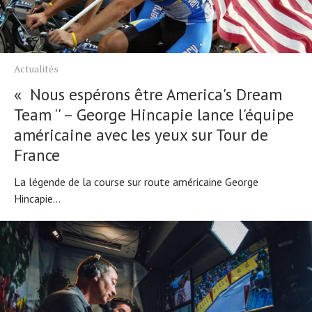
Actualités
« Nous espérons être America's Dream
Team '' – George Hincapie lance l'équipe
Actualités
américaine avec les yeux sur Tour de
Technologies
Tests de produits
France
Conseils
La légende de la course sur route américaine George
Tendances
Hincapie...
Tous nos articles
À propos