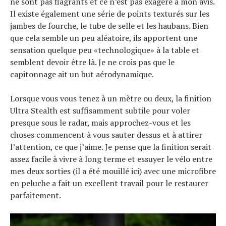
ne sont pas flagrants et ce n’est pas exagéré à mon avis.
Il existe également une série de points texturés sur les
jambes de fourche, le tube de selle et les haubans. Bien
que cela semble un peu aléatoire, ils apportent une
sensation quelque peu «technologique» à la table et
semblent devoir être là. Je ne crois pas que le
Actualités
capitonnage ait un but aérodynamique.
Technologies
Tests de produits
Conseils
Lorsque vous vous tenez à un mètre ou deux, la finition
Tendances
Ultra Stealth est suffisamment subtile pour voler
Tous nos articles
presque sous le radar, mais approchez-vous et les
À propos
choses commencent à vous sauter dessus et à attirer
l’attention, ce que j’aime. Je pense que la finition serait
assez facile à vivre à long terme et essuyer le vélo entre
mes deux sorties (il a été mouillé ici) avec une microfibre
en peluche a fait un excellent travail pour le restaurer
parfaitement.