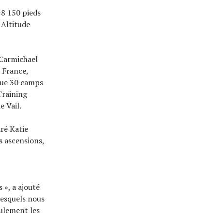
à 8 150 pieds
 Altitude
 Carmichael
 France,
que 30 camps
Training
e Vail.
aré Katie
s ascensions,
 », a ajouté
lesquels nous
eulement les