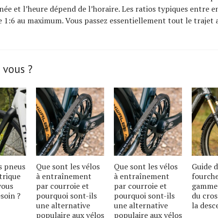
rnée et l’heure dépend de l’horaire. Les ratios typiques entre e
e 1:6 au maximum. Vous passez essentiellement tout le trajet 
 vous ?
s pneus
Que sont les vélos
Que sont les vélos
Guide d
trique
à entraînement
à entraînement
fourche
vous
par courroie et
par courroie et
gamme 
soin ?
pourquoi sont-ils
pourquoi sont-ils
du cros
une alternative
une alternative
la desc
populaire aux vélos
populaire aux vélos