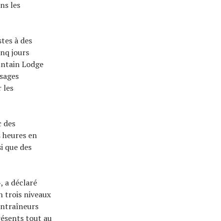
ns les
stes à des
inq jours
untain Lodge
ssages
 les
c des
s heures en
si que des
, a déclaré
n trois niveaux
entraîneurs
résents tout au