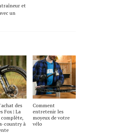
ntraîneur et
avec un
'achat des
Comment
s Fox | La
entretenir les
complète,
moyeux de votre
s-country à
vélo
ente