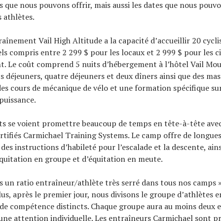
 que nous pouvons offrir, mais aussi les dates que nous pouvo
 athlètes.
aînement Vail High Altitude a la capacité d’accueillir 20 cycli
els compris entre 2 299 $ pour les locaux et 2 999 $ pour les c
t. Le coût comprend 5 nuits d’hébergement à l’hôtel Vail Mo
ts déjeuners, quatre déjeuners et deux dîners ainsi que des ma
des cours de mécanique de vélo et une formation spécifique sur
puissance.
ts se voient promettre beaucoup de temps en tête-à-tête ave
rtifiés Carmichael Training Systems. Le camp offre de longue
e des instructions d’habileté pour l’escalade et la descente, ain
quitation en groupe et d’équitation en meute.
 un ratio entraîneur/athlète très serré dans tous nos camps »
us, après le premier jour, nous divisons le groupe d’athlètes e
 de compétence distincts. Chaque groupe aura au moins deux 
 une attention individuelle. Les entraîneurs Carmichael sont p