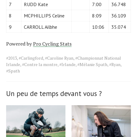
7
RUDD Kate
7:00
36.748
8
MCPHILLIPS Celine
8:09
36.109
9
CARROLL Ailbhe
10:06
35.074
Powered by
Pro Cycling Stats
Tags
#2013
,
#Carlingford
,
#Caroline Ryan
,
#Championnat National
for
Irlande
,
#Contre la montre
,
#Irlande
,
#Mélanie Spath
,
#Ryan
,
the
#Spath
article.
Un peu de temps devant vous ?