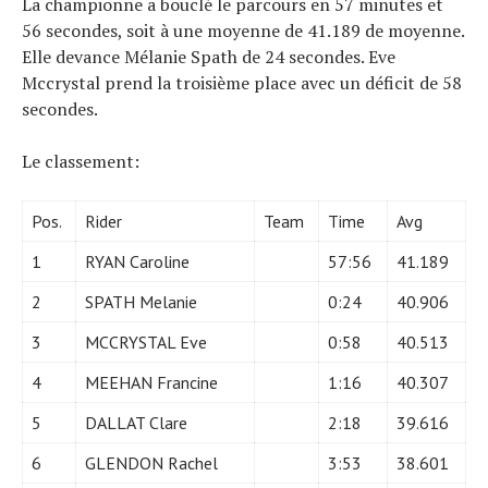
La championne a bouclé le parcours en 57 minutes et
56 secondes, soit à une moyenne de 41.189 de moyenne.
Elle devance Mélanie Spath de 24 secondes. Eve
Mccrystal prend la troisième place avec un déficit de 58
secondes.
Le classement:
Pos.
Rider
Team
Time
Avg
1
RYAN Caroline
57:56
41.189
2
SPATH Melanie
0:24
40.906
3
MCCRYSTAL Eve
0:58
40.513
4
MEEHAN Francine
1:16
40.307
5
DALLAT Clare
2:18
39.616
6
GLENDON Rachel
3:53
38.601