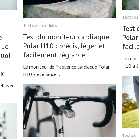
Tests de
Tests de produits
Test 
Test du moniteur cardiaque
e
Polar
Polar H10 : précis, léger et
que
facil
facilement réglable
quoi
Le moni
H10 a ét
Le moniteur de fréquence cardiaque Polar
ix
H10 a été lancé...
24 avec
Tests de