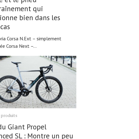
raînement qui
ionne bien dans les
cas
oria Corsa N.Ext – simplement
ée Corsa Next –...
 produits
du Giant Propel
ced SL : Montre un peu