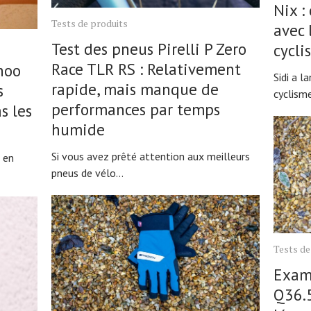
Nix :
Tests de produits
avec 
Test des pneus Pirelli P Zero
cycli
Race TLR RS : Relativement
hoo
Sidi a 
rapide, mais manque de
s
cyclisme 
performances par temps
s les
humide
Si vous avez prêté attention aux meilleurs
i en
pneus de vélo...
Tests de
Exame
Q36.5