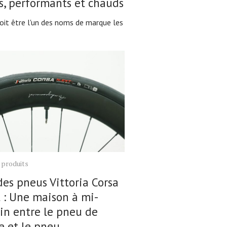
s, performants et chauds
oit être l'un des noms de marque les
 produits
des pneus Vittoria Corsa
 : Une maison à mi-
n entre le pneu de
e et le pneu