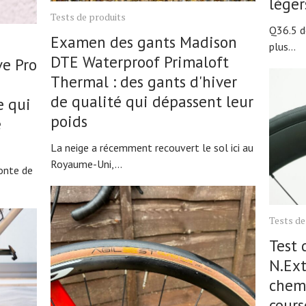
léger
Tests de produits
Q36.5 d
Examen des gants Madison
plus...
DTE Waterproof Primaloft
ve Pro
Thermal : des gants d'hiver
de qualité qui dépassent leur
e qui
poids
e
La neige a récemment recouvert le sol ici au
Royaume-Uni,...
fonte de
Tests de
Test 
N.Ext
chemi
cours