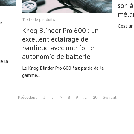
son â
mélan
Tests de produits
n
C'est un
Knog Blinder Pro 600 : un
excellent éclairage de
banlieue avec une forte
autonomie de batterie
de la
Le Knog Blinder Pro 600 fait partie de la
gamme...
Précédent
1
…
7
8
9
…
20
Suivant