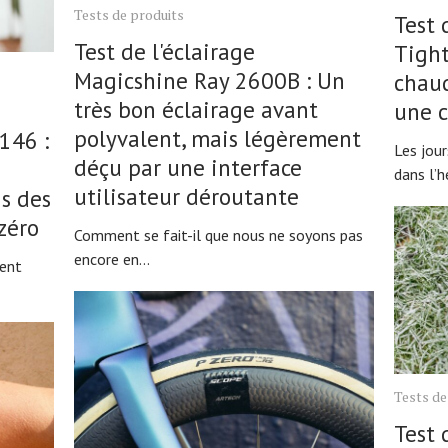
Tests de produits
Test
Test de l'éclairage
Tight
Magicshine Ray 2600B : Un
chaud
très bon éclairage avant
une 
polyvalent, mais légèrement
146 :
Les jou
déçu par une interface
dans l’h
utilisateur déroutante
s des
zéro
Comment se fait-il que nous ne soyons pas
encore en...
vent
Tests de
Test 