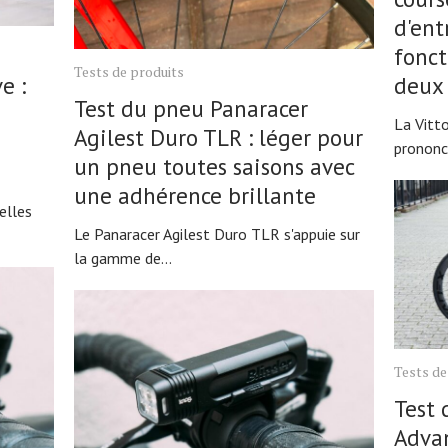
d'ent
fonct
Tests de produits
e :
deux 
Test du pneu Panaracer
La Vitt
Agilest Duro TLR : léger pour
prononc
un pneu toutes saisons avec
une adhérence brillante
elles
Le Panaracer Agilest Duro TLR s'appuie sur
la gamme de...
Tests de
Test 
Advan