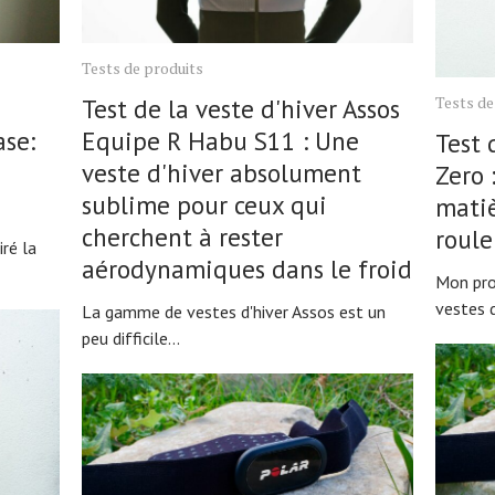
Tests de produits
Tests de
Test de la veste d'hiver Assos
ase:
Equipe R Habu S11 : Une
Test 
veste d'hiver absolument
Zero 
sublime pour ceux qui
matiè
cherchent à rester
roule
iré la
aérodynamiques dans le froid
Mon pro
vestes d
La gamme de vestes d'hiver Assos est un
peu difficile...