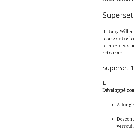
Supersets
Britany Willi
pause entre les
prenez deux mi
retourne !
Superset 
Développé cou
Allongez
Descende
verrouil