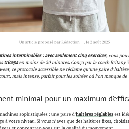
Un article proposé par Rédaction
, le 2 août 2025
utines interminables : avec seulement cinq exercices
, vous pouv
os
triceps
en moins de 20 minutes. Conçu par la coach Britany 
Sweat, ce protocole accessible ne réclame qu’une paire d’haltère
ourt, mais intense, parfait pour les soirées où l’on manque de
ment minimal pour un maximum d’effic
machines sophistiquées : une paire d’
haltères réglables
est idé
ge à votre niveau. Si vous n’avez que des haltères fixes, choisis
égers et concentrez-vous sur la qualité du mouvement.