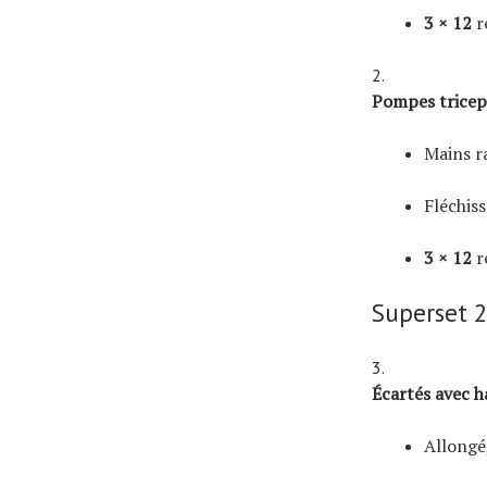
3 × 12
r
Pompes tricep
Mains r
Fléchiss
3 × 12
r
Superset 
Écartés avec h
Allongé,