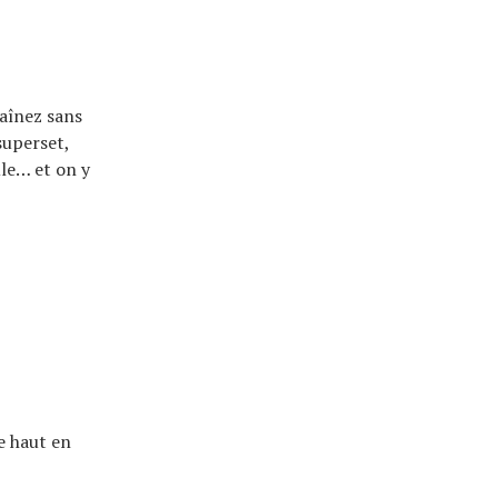
aînez sans
superset,
le… et on y
e haut en