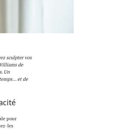
ez sculpter vos
Williams de
s. Un
 temps… et de
acité
ale pour
sez-les