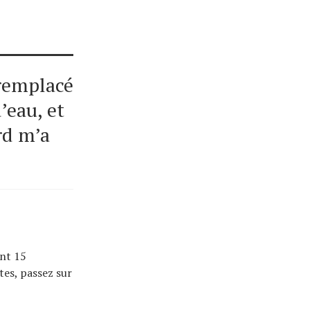
 remplacé
’eau, et
rd m’a
ent 15
tes, passez sur