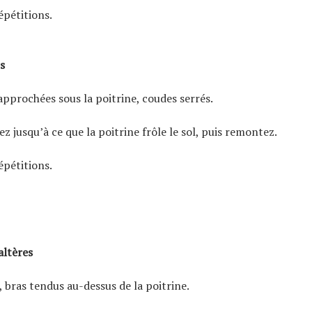
épétitions.
s
approchées sous la poitrine, coudes serrés.
ez jusqu’à ce que la poitrine frôle le sol, puis remontez.
épétitions.
2
altères
 bras tendus au-dessus de la poitrine.