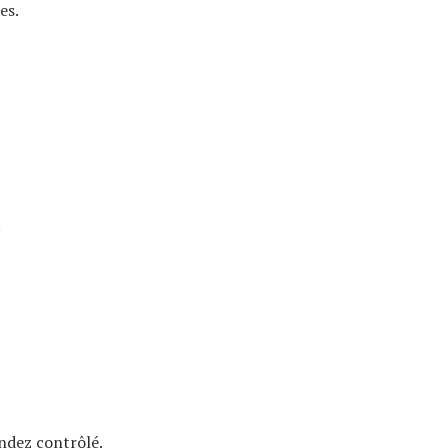
es.
.
endez contrôlé.