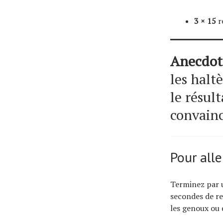
3 × 15
r
Anecdot
les halt
le résul
convainc
Pour aller
Terminez par
secondes de re
les genoux ou 