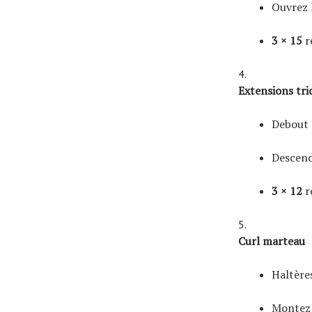
Ouvrez l
3 × 15
r
Extensions tri
Debout o
Descende
3 × 12
r
Curl marteau
Haltère
Montez 