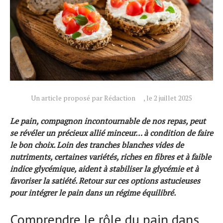
Actualités
Un article proposé par Rédaction
, le 2 juillet 2025
Technologies
Tests de produits
Le pain, compagnon incontournable de nos repas, peut
Conseils
se révéler un précieux allié minceur… à condition de faire
le bon choix. Loin des tranches blanches vides de
Tendances
nutriments, certaines variétés, riches en fibres et à faible
Tous nos articles
indice glycémique, aident à stabiliser la glycémie et à
À propos
favoriser la satiété. Retour sur ces options astucieuses
pour intégrer le pain dans un régime équilibré.
Comprendre le rôle du pain dans