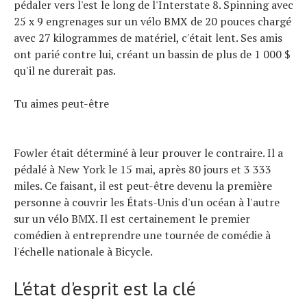
pédaler vers l'est le long de l'Interstate 8. Spinning avec
25 x 9 engrenages sur un vélo BMX de 20 pouces chargé
avec 27 kilogrammes de matériel, c'était lent. Ses amis
ont parié contre lui, créant un bassin de plus de 1 000 $
Actualités
qu'il ne durerait pas.
Technologies
Tests de produits
Tu aimes peut-être
Conseils
Tendances
Tous nos articles
Fowler était déterminé à leur prouver le contraire. Il a
À propos
pédalé à New York le 15 mai, après 80 jours et 3 333
miles. Ce faisant, il est peut-être devenu la première
personne à couvrir les États-Unis d'un océan à l'autre
sur un vélo BMX. Il est certainement le premier
comédien à entreprendre une tournée de comédie à
l'échelle nationale à Bicycle.
L'état d'esprit est la clé