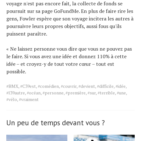
voyage n'est pas encore fait, la collecte de fonds se
poursuit sur sa page GoFundMe. En plus de faire rire les
gens, Fowler espère que son voyage incitera les autres à
poursuivre leurs propres objectifs, aussi fous qu'ils
puissent paraître.
« Ne laissez personne vous dire que vous ne pouvez pas
le faire. Si vous avez une idée et donnez 110% à cette
idée – et croyez-y de tout votre cœur – tout est
possible.
Tags
#BMX
,
#C39est
,
#comédien
,
#couvrir
,
#devient
,
#difficile
,
#idée
,
for
#l39autre
,
#océan
,
#personne
,
#première
,
#sur
,
#terrible
,
#une
,
the
#vélo
,
#vraiment
article.
Un peu de temps devant vous ?