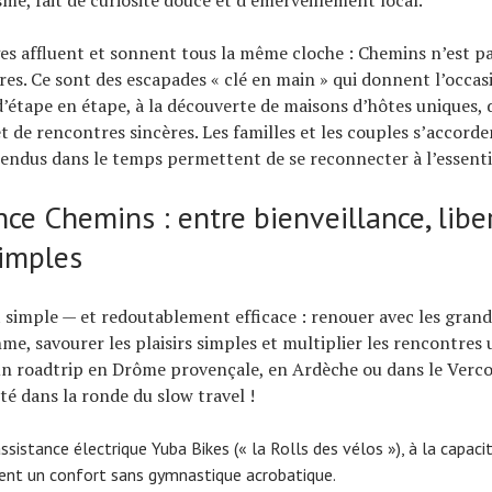
s affluent et sonnent tous la même cloche : Chemins n’est p
es. Ce sont des escapades « clé en main » qui donnent l’occas
 d’étape en étape, à la découverte de maisons d’hôtes uniques,
t de rencontres sincères. Les familles et les couples s’accorde
ndus dans le temps permettent de se reconnecter à l’essenti
nce Chemins : entre bienveillance, libe
simples
 simple — et redoutablement efficace : renouer avec les grand
hme, savourer les plaisirs simples et multiplier les rencontres
un roadtrip en Drôme provençale, en Ardèche ou dans le Vercor
té dans la ronde du slow travel !
ssistance électrique Yuba Bikes (« la Rolls des vélos »), à la capac
rent un confort sans gymnastique acrobatique.