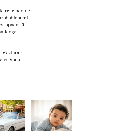
aire le pari de
t probablement
escapade. Et
hallenges
: c’est une
yeux. Voilà