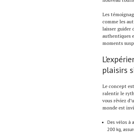
Les témoignage
comme les autr
laisser guider
authentiques e
moments suspe
L’expérie
plaisirs 
Le concept est
ralentir le ryt
vous rêviez d’
monde est invi
Des vélos à a
200 kg, assu