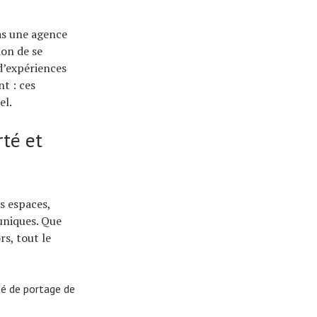
as une agence
ion de se
 d’expériences
nt : ces
el.
rté et
s espaces,
 uniques. Que
s, tout le
ité de portage de