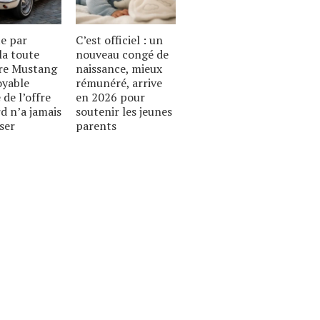
te par
C’est officiel : un
la toute
nouveau congé de
re Mustang
naissance, mieux
royable
rémunéré, arrive
 de l’offre
en 2026 pour
d n’a jamais
soutenir les jeunes
ser
parents