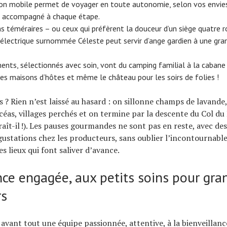
ion mobile permet de voyager en toute autonomie, selon vos envies
 accompagné à chaque étape.
s téméraires – ou ceux qui préfèrent la douceur d’un siège quatre r
électrique surnommée Céleste peut servir d’ange gardien à une gran
nts, sélectionnés avec soin, vont du camping familial à la cabane
es maisons d’hôtes et même le château pour les soirs de folies !
s ? Rien n’est laissé au hasard : on sillonne champs de lavande,
icéas, villages perchés et on termine par la descente du Col du
aît-il !). Les pauses gourmandes ne sont pas en reste, avec des
égustations chez les producteurs, sans oublier l’incontournabl
s lieux qui font saliver d’avance.
ce engagée, aux petits soins pour gra
rs
 avant tout une équipe passionnée, attentive, à la bienveillanc