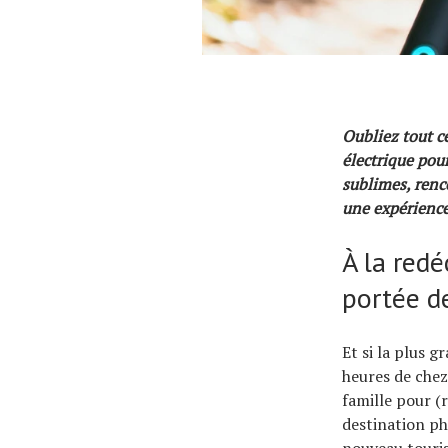
Oubliez tout ce
électrique pour
sublimes, renc
une expérience
À la red
portée d
Et si la plus 
heures de chez
famille pour (r
destination ph
nouveau touris