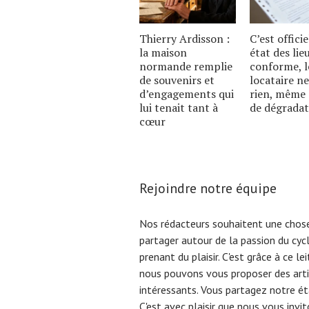
Thierry Ardisson :
C’est officie
la maison
état des lie
normande remplie
conforme, l
de souvenirs et
locataire ne
d’engagements qui
rien, même 
lui tenait tant à
de dégradat
cœur
Rejoindre notre équipe
Nos rédacteurs souhaitent une chose
partager autour de la passion du cyc
prenant du plaisir. C'est grâce à ce l
nous pouvons vous proposer des arti
intéressants. Vous partagez notre éta
C'est avec plaisir que nous vous invi