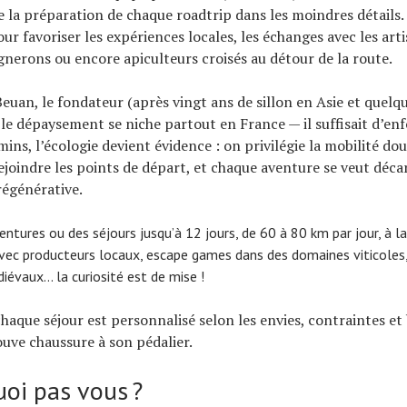
 la préparation de chaque roadtrip dans les moindres détails. 
ur favoriser les expériences locales, les échanges avec les art
ignerons ou encore apiculteurs croisés au détour de la route.
euan, le fondateur (après vingt ans de sillon en Asie et quelq
e : le dépaysement se niche partout en France — il suffisait d’e
mins, l’écologie devient évidence : on privilégie la mobilité do
rejoindre les points de départ, et chaque aventure se veut déc
régénérative.
ntures ou des séjours jusqu’à 12 jours, de 60 à 80 km par jour, à la
ec producteurs locaux, escape games dans des domaines viticoles, 
évaux… la curiosité est de mise !
 chaque séjour est personnalisé selon les envies, contraintes e
uve chaussure à son pédalier.
uoi pas vous ?