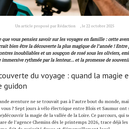
Un article proposé par Rédaction
, le 22 octobre 2025
 que vous pensiez savoir sur les voyages en famille : cette aven
rait bien être la découverte la plus magique de l’année ! Entre
ontres inoubliables et un soupçon de rosé sous les oliviers, e
 immersive rythmée par la lenteur… et la promesse de souvenir
écouverte du voyage : quand la magie e
e guidon
grande aventure ne se trouvait pas à l’autre bout du monde, mai
 vous ? Sept jours à vélo électrique entre Blois et Saumur ont 
e)découvrir la magie de la vallée de la Loire. Ce parcours, qui 
are de l’agence Chemins dès le printemps 2026, trace déjà les
me, fait de curiosité douce et d’émerveillement local.