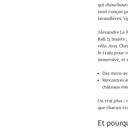
qui chouchoute
sont conçus po
lavandières, v
Alexandre Le B
Bali !), insist
vélo. Avec Che
le train pour 
immersive, et 
Des micro-ave
Rencontres av
châteaux médi
Un vrai plus :
que chacun tro
Et pourq