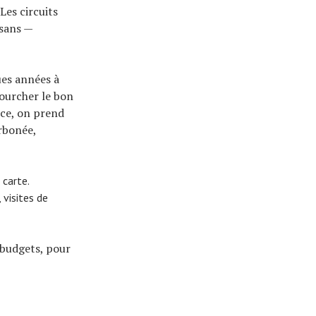
Les circuits
isans —
ues années à
nfourcher le bon
uce, on prend
arbonée,
 carte.
visites de
t budgets, pour