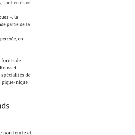
, tout en étant
oues –, la
de partie de la
 perchée, en
 forêts de
 Rousset
 spécialités de
e pique-nique
nds
e non feinte et