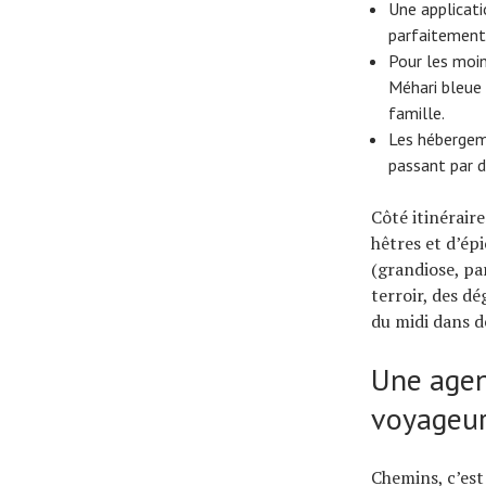
Une applicat
parfaitement
Pour les moin
Méhari bleue 
famille.
Les hébergeme
passant par d
Côté itinéraire
hêtres et d’ép
(grandiose, par
terroir, des d
du midi dans de
Une agen
voyageu
Chemins, c’est