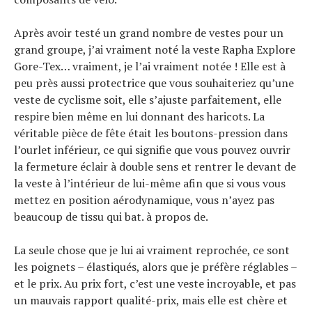
Après avoir testé un grand nombre de vestes pour un
Actualités
grand groupe, j’ai vraiment noté la veste Rapha Explore
Technologies
Gore-Tex… vraiment, je l’ai vraiment notée ! Elle est à
Tests de produits
peu près aussi protectrice que vous souhaiteriez qu’une
Conseils
veste de cyclisme soit, elle s’ajuste parfaitement, elle
respire bien même en lui donnant des haricots. La
Tendances
véritable pièce de fête était les boutons-pression dans
Tous nos articles
l’ourlet inférieur, ce qui signifie que vous pouvez ouvrir
À propos
la fermeture éclair à double sens et rentrer le devant de
la veste à l’intérieur de lui-même afin que si vous vous
mettez en position aérodynamique, vous n’ayez pas
beaucoup de tissu qui bat. à propos de.
La seule chose que je lui ai vraiment reprochée, ce sont
les poignets – élastiqués, alors que je préfère réglables –
et le prix. Au prix fort, c’est une veste incroyable, et pas
un mauvais rapport qualité-prix, mais elle est chère et