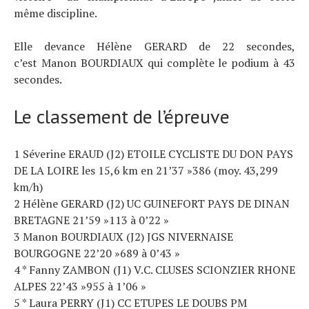
À propos
même discipline.
Elle devance Hélène GERARD de 22 secondes,
c’est Manon BOURDIAUX qui complète le podium à 43
secondes.
Le classement de l’épreuve
1 Séverine ERAUD (J2) ETOILE CYCLISTE DU DON PAYS
DE LA LOIRE les 15,6 km en 21’37 »386 (moy. 43,299
km/h)
2 Hélène GERARD (J2) UC GUINEFORT PAYS DE DINAN
BRETAGNE 21’59 »113 à 0’22 »
3 Manon BOURDIAUX (J2) JGS NIVERNAISE
BOURGOGNE 22’20 »689 à 0’43 »
4 * Fanny ZAMBON (J1) V.C. CLUSES SCIONZIER RHONE
ALPES 22’43 »955 à 1’06 »
5 * Laura PERRY (J1) CC ETUPES LE DOUBS PM