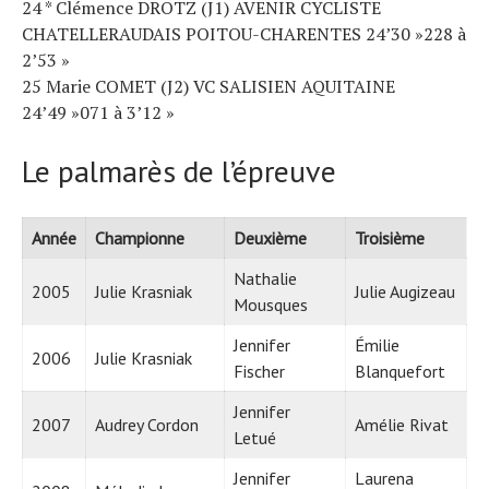
24 * Clémence DROTZ (J1) AVENIR CYCLISTE
CHATELLERAUDAIS POITOU-CHARENTES 24’30 »228 à
2’53 »
25 Marie COMET (J2) VC SALISIEN AQUITAINE
24’49 »071 à 3’12 »
Le palmarès de l’épreuve
Année
Championne
Deuxième
Troisième
Nathalie
2005
Julie Krasniak
Julie Augizeau
Mousques
Jennifer
Émilie
2006
Julie Krasniak
Fischer
Blanquefort
Jennifer
2007
Audrey Cordon
Amélie Rivat
Letué
Jennifer
Laurena