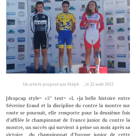
Un article proposé par Stéph
, le 22 août 2013
Actualités
Technologies
[dropcap style= »5″ text= »L »]a belle histoire entre
Tests de produits
Séverine Eraud et la discipline du contre la montre sur
Conseils
route se poursuit, elle remporte pour la deuxième fois
d’affilée le championnat de France junior du contre la
Tendances
montre, un succès qui survient à peine un mois après sa
Tous nos articles
victoire du championnat d’Europe junior de cette