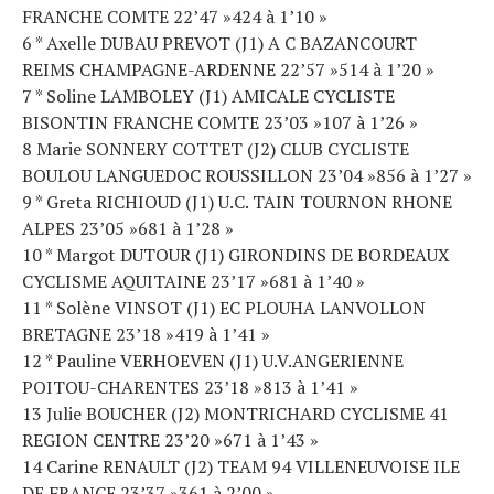
FRANCHE COMTE 22’47 »424 à 1’10 »
6 * Axelle DUBAU PREVOT (J1) A C BAZANCOURT
REIMS CHAMPAGNE-ARDENNE 22’57 »514 à 1’20 »
7 * Soline LAMBOLEY (J1) AMICALE CYCLISTE
BISONTIN FRANCHE COMTE 23’03 »107 à 1’26 »
8 Marie SONNERY COTTET (J2) CLUB CYCLISTE
BOULOU LANGUEDOC ROUSSILLON 23’04 »856 à 1’27 »
9 * Greta RICHIOUD (J1) U.C. TAIN TOURNON RHONE
ALPES 23’05 »681 à 1’28 »
10 * Margot DUTOUR (J1) GIRONDINS DE BORDEAUX
CYCLISME AQUITAINE 23’17 »681 à 1’40 »
11 * Solène VINSOT (J1) EC PLOUHA LANVOLLON
BRETAGNE 23’18 »419 à 1’41 »
12 * Pauline VERHOEVEN (J1) U.V.ANGERIENNE
POITOU-CHARENTES 23’18 »813 à 1’41 »
13 Julie BOUCHER (J2) MONTRICHARD CYCLISME 41
REGION CENTRE 23’20 »671 à 1’43 »
14 Carine RENAULT (J2) TEAM 94 VILLENEUVOISE ILE
DE FRANCE 23’37 »361 à 2’00 »