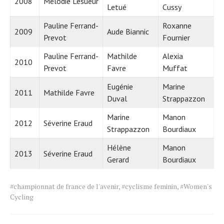
2008
Mélodie Lesueur
Letué
Cussy
Pauline Ferrand-
Roxanne
2009
Aude Biannic
Prevot
Fournier
Pauline Ferrand-
Mathilde
Alexia
2010
Prevot
Favre
Muffat
Eugénie
Marine
2011
Mathilde Favre
Duval
Strappazzon
Marine
Manon
2012
Séverine Eraud
Strappazzon
Bourdiaux
Hélène
Manon
2013
Séverine Eraud
Gerard
Bourdiaux
Tags
#championnat de france de l'avenir
,
#cyclisme feminin
,
#Women's
for
Cycling
the
article.