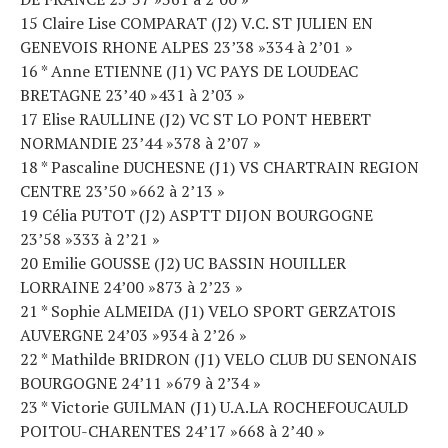
15 Claire Lise COMPARAT (J2) V.C. ST JULIEN EN
GENEVOIS RHONE ALPES 23’38 »334 à 2’01 »
16 * Anne ETIENNE (J1) VC PAYS DE LOUDEAC
BRETAGNE 23’40 »431 à 2’03 »
17 Elise RAULLINE (J2) VC ST LO PONT HEBERT
NORMANDIE 23’44 »378 à 2’07 »
18 * Pascaline DUCHESNE (J1) VS CHARTRAIN REGION
CENTRE 23’50 »662 à 2’13 »
19 Célia PUTOT (J2) ASPTT DIJON BOURGOGNE
23’58 »333 à 2’21 »
20 Emilie GOUSSE (J2) UC BASSIN HOUILLER
LORRAINE 24’00 »873 à 2’23 »
21 * Sophie ALMEIDA (J1) VELO SPORT GERZATOIS
AUVERGNE 24’03 »934 à 2’26 »
22 * Mathilde BRIDRON (J1) VELO CLUB DU SENONAIS
BOURGOGNE 24’11 »679 à 2’34 »
23 * Victorie GUILMAN (J1) U.A.LA ROCHEFOUCAULD
POITOU-CHARENTES 24’17 »668 à 2’40 »