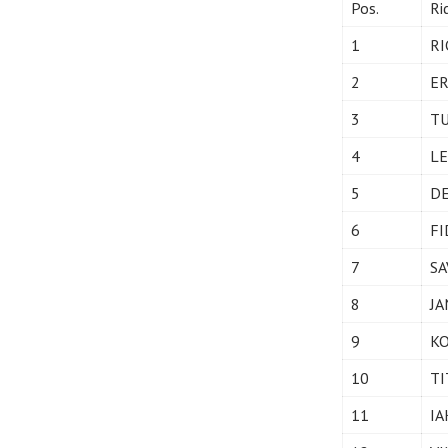
Pos.
Ri
1
RI
2
ER
3
TU
4
LE
5
DE
6
FI
7
SA
8
JA
9
KO
10
TI
11
IA