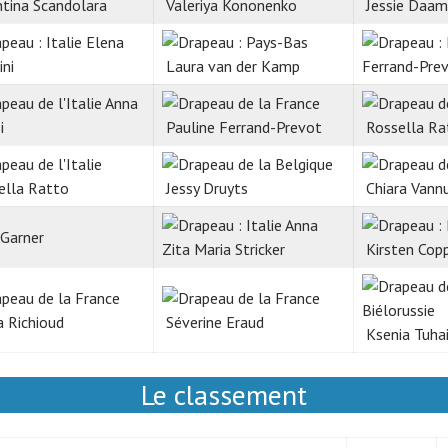
tina Scandolara
Valeriya Kononenko
Jessie Daam
Elena
ini
Laura van der Kamp
Ferrand-Pre
Anna
i
Pauline Ferrand-Prevot
Rossella Ra
ella Ratto
Jessy Druyts
Chiara Vannu
Anna
Garner
Zita Maria Stricker
Kirsten Cop
 Richioud
Séverine Eraud
Ksenia Tuha
Le classement