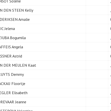
NSOT Solène
N DEN STEEN Kelly
DERIKSEN Amalie
IC Jelena
IUBA Bogumila
FFEIS Angela
SSNER Astrid
N DER MEULEN Kaat
RUYTS Demmy
CKAIJ Floortje
EGLER Elisabeth
REVAAR Jeanne