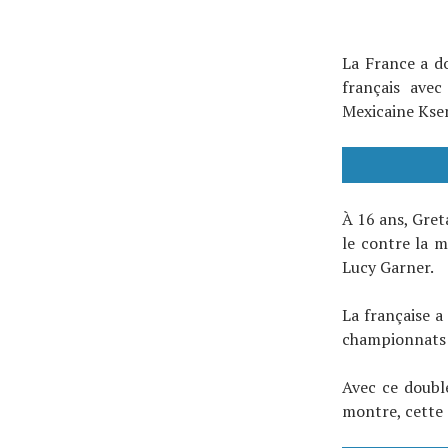
À propos
La France a d
français avec
Mexicaine Kse
À 16 ans, Greta
le contre la m
Lucy Garner.
La française a
championnats 
Avec ce doublé
montre, cette 