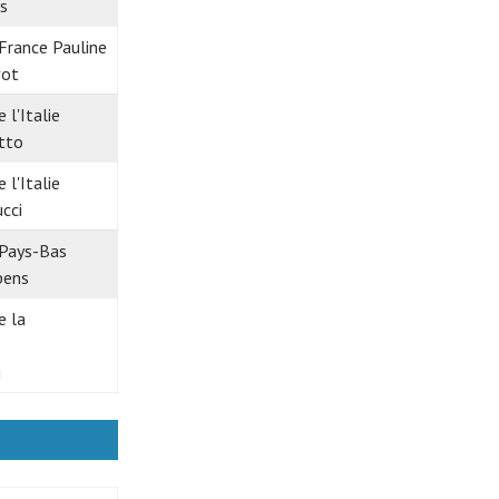
s
Pauline
vot
tto
cci
pens
i