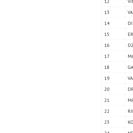
12
VI
13
VA
14
DI
15
ER
16
DZ
17
MA
18
GA
19
VA
20
D
21
MA
22
RI
23
KO