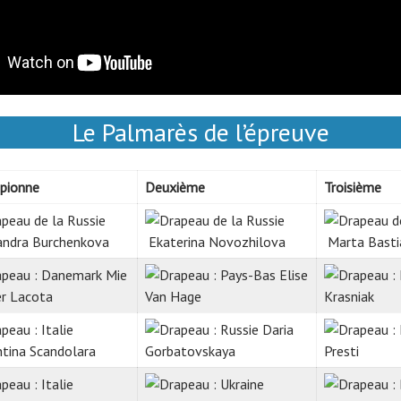
Le Palmarès de l’épreuve
pionne
Deuxième
Troisième
andra Burchenkova
Ekaterina Novozhilova
Marta Bastia
Mie
Elise
r Lacota
Van Hage
Krasniak
Daria
tina Scandolara
Gorbatovskaya
Presti