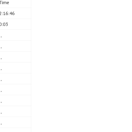
Time
2:16:46
0:03
,,
,,
,,
,,
,,
,,
,,
,,
,,