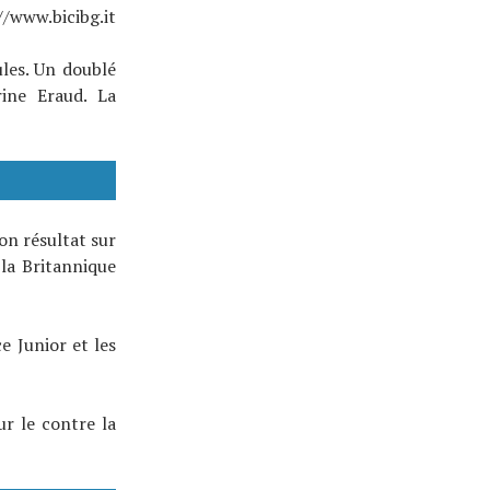
//www.bicibg.it
les. Un doublé
rine Eraud. La
bon résultat sur
 la Britannique
e Junior et les
ur le contre la