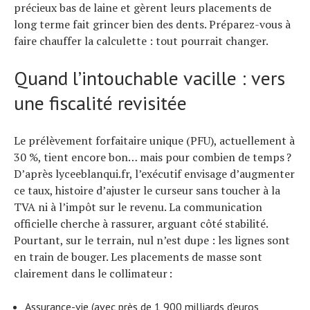
précieux bas de laine et gèrent leurs placements de
long terme fait grincer bien des dents. Préparez-vous à
Actualités
faire chauffer la calculette : tout pourrait changer.
Technologies
Quand l’intouchable vacille : vers
Tests de produits
Conseils
une fiscalité revisitée
Tendances
Tous nos articles
Le prélèvement forfaitaire unique (PFU), actuellement à
À propos
30 %, tient encore bon… mais pour combien de temps ?
D’après lyceeblanqui.fr, l’exécutif envisage d’augmenter
ce taux, histoire d’ajuster le curseur sans toucher à la
TVA ni à l’impôt sur le revenu. La communication
officielle cherche à rassurer, arguant côté stabilité.
Pourtant, sur le terrain, nul n’est dupe : les lignes sont
en train de bouger. Les placements de masse sont
clairement dans le collimateur :
Assurance-vie (avec près de 1 900 milliards d’euros