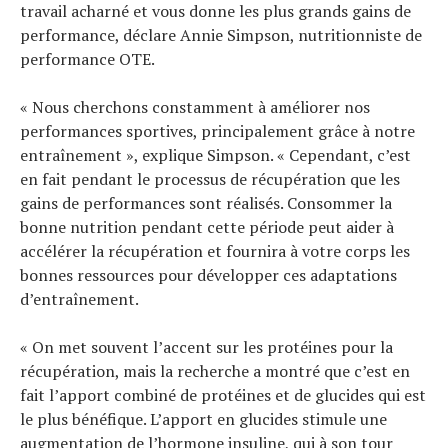
travail acharné et vous donne les plus grands gains de
performance, déclare Annie Simpson, nutritionniste de
performance OTE.
« Nous cherchons constamment à améliorer nos
performances sportives, principalement grâce à notre
entraînement », explique Simpson. « Cependant, c’est
en fait pendant le processus de récupération que les
gains de performances sont réalisés. Consommer la
Actualités
bonne nutrition pendant cette période peut aider à
Technologies
accélérer la récupération et fournira à votre corps les
Tests de produits
bonnes ressources pour développer ces adaptations
Conseils
d’entraînement.
Tendances
« On met souvent l’accent sur les protéines pour la
Tous nos articles
récupération, mais la recherche a montré que c’est en
À propos
fait l’apport combiné de protéines et de glucides qui est
le plus bénéfique. L’apport en glucides stimule une
augmentation de l’hormone insuline, qui à son tour