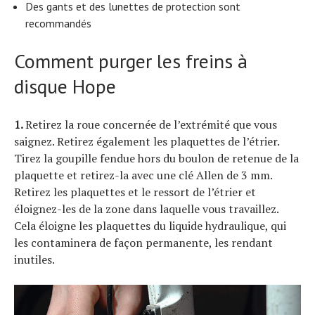
Des gants et des lunettes de protection sont
recommandés
Comment purger les freins à
disque Hope
1.
Retirez la roue concernée de l’extrémité que vous
saignez. Retirez également les plaquettes de l’étrier.
Tirez la goupille fendue hors du boulon de retenue de la
plaquette et retirez-la avec une clé Allen de 3 mm.
Retirez les plaquettes et le ressort de l’étrier et
éloignez-les de la zone dans laquelle vous travaillez.
S
e
a
r
c
h
f
o
r
Cela éloigne les plaquettes du liquide hydraulique, qui
les contaminera de façon permanente, les rendant
:
inutiles.