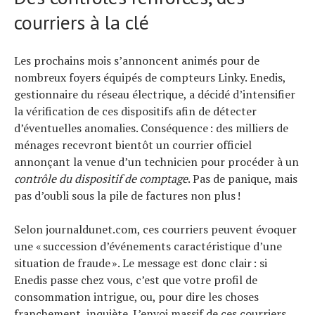
Technologies
courriers à la clé
Tests de produits
Conseils
Les prochains mois s’annoncent animés pour de
Tendances
nombreux foyers équipés de compteurs Linky. Enedis,
Tous nos articles
gestionnaire du réseau électrique, a décidé d’intensifier
À propos
la vérification de ces dispositifs afin de détecter
d’éventuelles anomalies. Conséquence : des milliers de
ménages recevront bientôt un courrier officiel
annonçant la venue d’un technicien pour procéder à un
contrôle du dispositif de comptage
. Pas de panique, mais
pas d’oubli sous la pile de factures non plus !
Selon journaldunet.com, ces courriers peuvent évoquer
une « succession d’événements caractéristique d’une
situation de fraude ». Le message est donc clair : si
Enedis passe chez vous, c’est que votre profil de
consommation intrigue, ou, pour dire les choses
franchement, inquiète. L’envoi massif de ces courriers