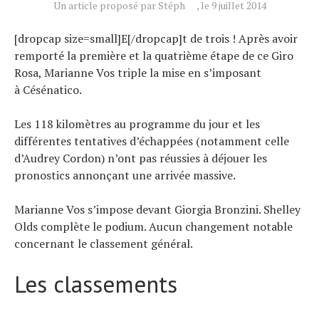
Un article proposé par Stéph
, le 9 juillet 2014
Tendances
Tous nos articles
[dropcap size=small]E[/dropcap]t de trois ! Après avoir
remporté la première et la quatrième étape de ce Giro
À propos
Rosa, Marianne Vos triple la mise en s’imposant
à Césénatico.
Les 118 kilomètres au programme du jour et les
différentes tentatives d’échappées (notamment celle
d’Audrey Cordon) n’ont pas réussies à déjouer les
pronostics annonçant une arrivée massive.
Marianne Vos s’impose devant Giorgia Bronzini. Shelley
Olds complète le podium. Aucun changement notable
concernant le classement général.
Les classements