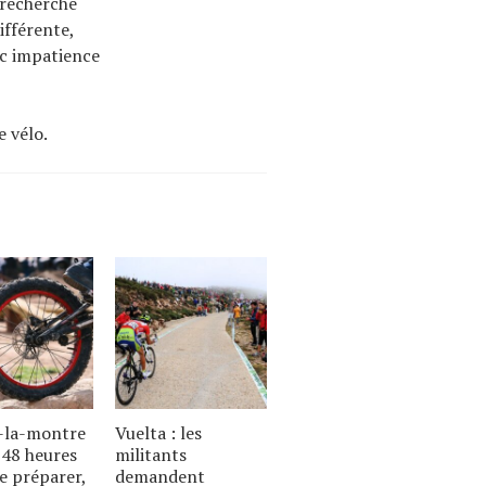
 recherche
ifférente,
vec impatience
e vélo.
-la-montre
Vuelta : les
u 48 heures
militants
e préparer,
demandent