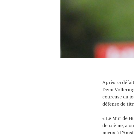
Après sa défa
Demi Vollering
coureuse du jou
défense de tit
« Le Mur de Hu
deuxième, ajou
mieux à l’Amst