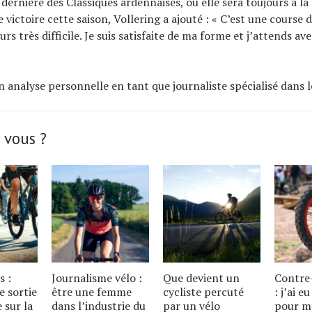
dernière des Classiques ardennaises, où elle sera toujours à la
victoire cette saison, Vollering a ajouté : « C’est une course d
urs très difficile. Je suis satisfaite de ma forme et j’attends a
n analyse personnelle en tant que journaliste spécialisé dans l
 vous ?
s :
Journalisme vélo :
Que devient un
Contre
e sortie
être une femme
cycliste percuté
: j’ai e
e sur la
dans l’industrie du
par un vélo
pour m