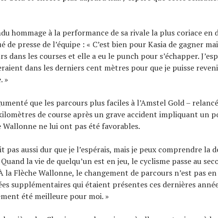
ndu hommage à la performance de sa rivale la plus coriace en 
de presse de l’équipe : « C’est bien pour Kasia de gagner mai
rs dans les courses et elle a eu le punch pour s’échapper. J’esp
raient dans les derniers cent mètres pour que je puisse revenir
. »
gumenté que les parcours plus faciles à l’Amstel Gold – relanc
ilomètres de course après un grave accident impliquant un p
e Wallonne ne lui ont pas été favorables.
it pas aussi dur que je l’espérais, mais je peux comprendre la d
 Quand la vie de quelqu’un est en jeu, le cyclisme passe au sec
« À la Flèche Wallonne, le changement de parcours n’est pas en
es supplémentaires qui étaient présentes ces dernières année
ement été meilleure pour moi. »