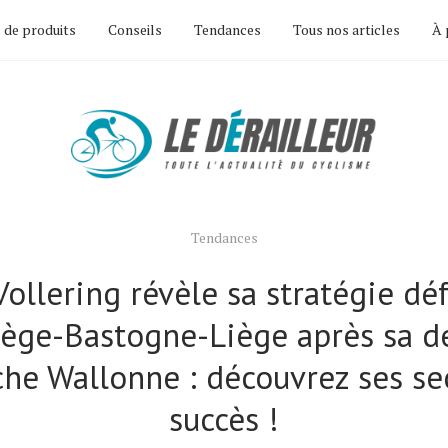
 de produits
Conseils
Tendances
Tous nos articles
À 
Tendances
ollering révèle sa stratégie dé
iège-Bastogne-Liège après sa dé
che Wallonne : découvrez ses se
succès !