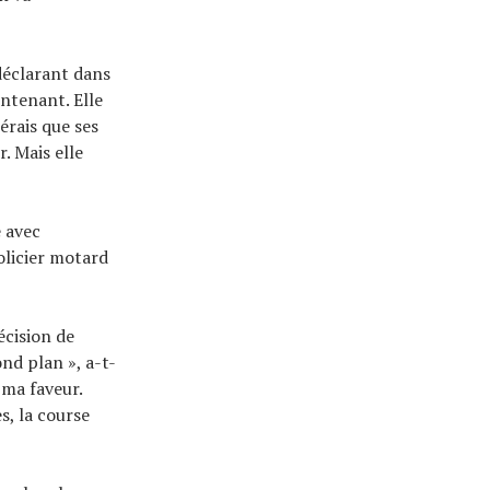
déclarant dans
ntenant. Elle
érais que ses
. Mais elle
é avec
olicier motard
écision de
ond plan », a-t-
 ma faveur.
s, la course