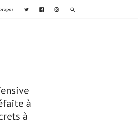
propos
fensive
faite à
crets à