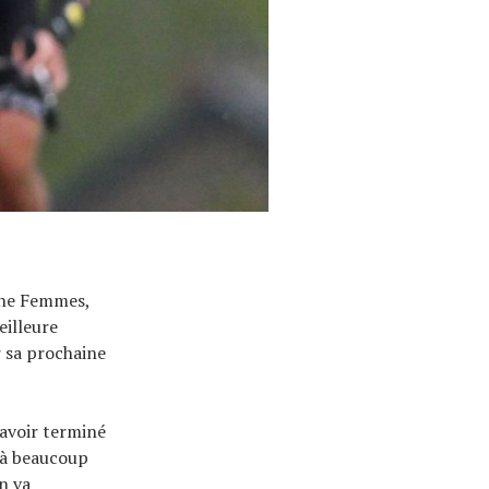
nne Femmes,
eilleure
ur sa prochaine
 avoir terminé
éjà beaucoup
n va