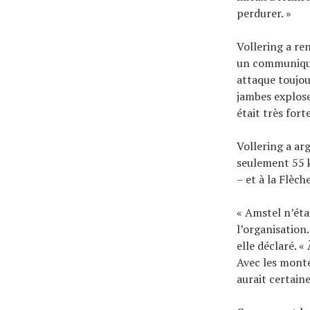
perdurer. »
Vollering a re
un communiqué 
attaque toujou
jambes explose
était très forte
Vollering a ar
seulement 55 k
– et à la Flèch
« Amstel n’éta
l’organisation.
elle déclaré. 
Avec les monté
aurait certain