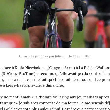
Un article proposé par Julien
, le 18 avril 2024
ite face à Kasia Niewiadoma (Canyon-Sram) à La Flèche Wallo
 (SDWorx-ProTime) a reconnu qu’elle avait perdu contre la m
r, mais a insisté sur le fait qu’elle serait de retour en lice po
re à Liège-Bastogne-Liège dimanche.
y ne ment jamais », a déclaré Vollering aux journalistes après
tant que « je suis très contente de ma forme. Je me sentais d
el Gold et encore plus aujourd’hui. J’espère que cette sensatio