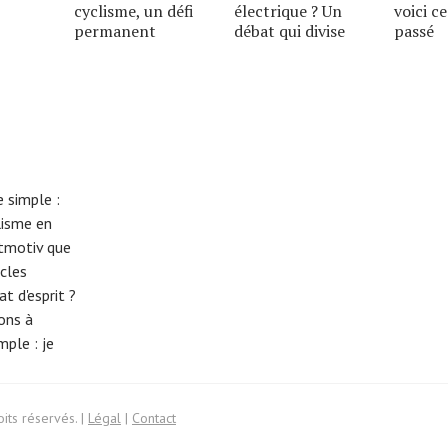
cyclisme, un défi
électrique ? Un
voici ce
permanent
débat qui divise
passé
 simple :
lisme en
eitmotiv que
cles
t d'esprit ?
tons à
imple :
je
its réservés. |
Légal
|
Contact