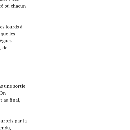
té où chacun
es lourds à
 que les
lègues
, de
ns une sortie
 On
 au final,
surpris par la
tendu,