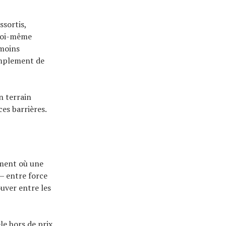
ssortis,
 moi-même
 moins
implement de
n terrain
ces barrières.
ement où une
 — entre force
ouver entre les
le hors de prix