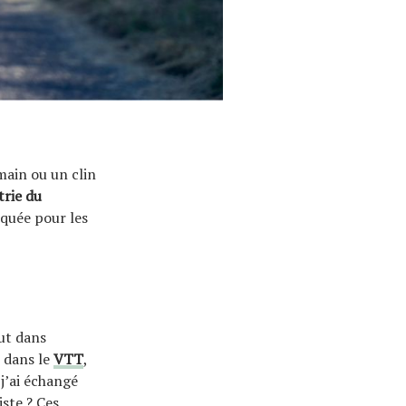
main ou un clin
trie du
iquée pour les
ut dans
t dans le
VTT
,
 j’ai échangé
ste ? Ces