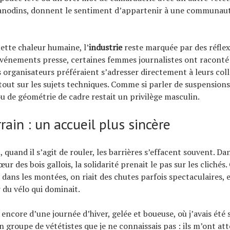
, anodins, donnent le sentiment d’appartenir à une communau
cette chaleur humaine, l’
industrie
reste marquée par des réflex
’événements presse, certaines femmes journalistes ont raconté
 organisateurs préféraient s’adresser directement à leurs col
tout sur les sujets techniques. Comme si parler de suspensions
u de géométrie de cadre restait un privilège masculin.
rrain : un accueil plus sincère
quand il s’agit de rouler, les barrières s’effacent souvent. Da
ur des bois gallois, la solidarité prenait le pas sur les clichés.
dans les montées, on riait des chutes parfois spectaculaires, et
r du vélo qui dominait.
encore d’une journée d’hiver, gelée et boueuse, où j’avais été 
n groupe de vététistes que je ne connaissais pas : ils m’ont at