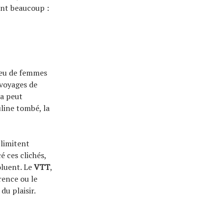
ent beaucoup :
 peu de femmes
 voyages de
la peut
uline tombé, la
limitent
é ces clichés,
oluent. Le
VTT
,
rence ou le
du plaisir.