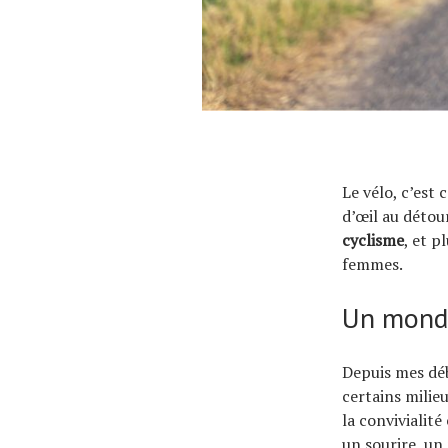
Le vélo, c’est
d’œil au détour
cyclisme
, et p
femmes.
Un monde
Depuis mes déb
certains milie
la convivialité
un sourire, un