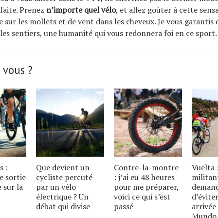
rfaite. Prenez
n’importe quel vélo
, et allez goûter à cette sen
e sur les mollets et de vent dans les cheveux. Je vous garantis
 les sentiers, une humanité qui vous redonnera foi en ce sport.
 vous ?
s :
Que devient un
Contre-la-montre
Vuelta :
e sortie
cycliste percuté
: j’ai eu 48 heures
militan
e sur la
par un vélo
pour me préparer,
deman
électrique ? Un
voici ce qui s’est
d’éviter
débat qui divise
passé
arrivée
Mundo