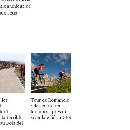
sation unique de
 que vous
 les
Tour de Romandie
ts
: des coureurs
dent
humiliés après un
 la terrible
scandale lié au GPS
 au Bola del