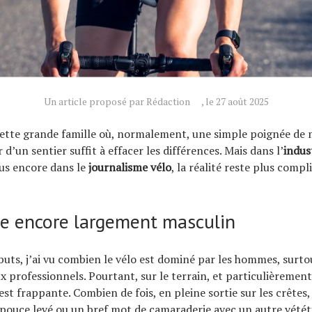
Un article proposé par Rédaction
, le 27 août 2025
 cette grande famille où, normalement, une simple poignée de 
 d’un sentier suffit à effacer les différences. Mais dans l’
indus
lus encore dans le
journalisme vélo
, la réalité reste plus compl
 encore largement masculin
uts, j’ai vu combien le vélo est dominé par les hommes, surto
ux professionnels. Pourtant, sur le terrain, et particulièremen
 est frappante. Combien de fois, en pleine sortie sur les crêtes,
 pouce levé ou un bref mot de camaraderie avec un autre vététi