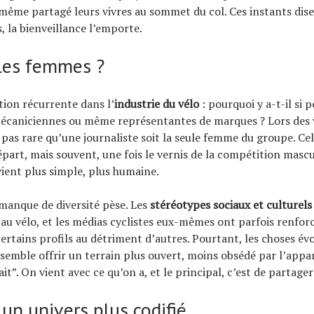
même partagé leurs vivres au sommet du col. Ces instants dis
s, la bienveillance l’emporte.
les femmes ?
tion récurrente dans l’
industrie du vélo
: pourquoi y a-t-il si
 mécaniciennes ou même représentantes de marques ? Lors des
t pas rare qu’une journaliste soit la seule femme du groupe. Ce
épart, mais souvent, une fois le vernis de la compétition masc
ent plus simple, plus humaine.
e manque de diversité pèse. Les
stéréotypes sociaux et culturels
 au vélo, et les médias cyclistes eux-mêmes ont parfois renforc
certains profils au détriment d’autres. Pourtant, les choses év
, semble offrir un terrain plus ouvert, moins obsédé par l’appa
it”. On vient avec ce qu’on a, et le principal, c’est de partager 
 un univers plus codifié