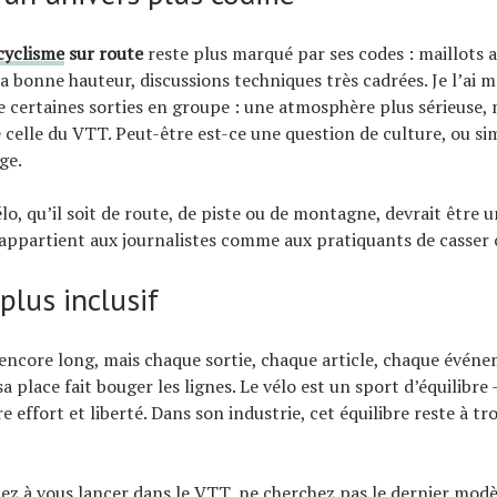
cyclisme
sur route
reste plus marqué par ses codes : maillots a
la bonne hauteur, discussions techniques très cadrées. Je l’ai
de certaines sorties en groupe : une atmosphère plus sérieuse,
celle du VTT. Peut-être est-ce une question de culture, ou s
ge.
lo, qu’il soit de route, de piste ou de montagne, devrait être u
il appartient aux journalistes comme aux pratiquants de casser 
plus inclusif
encore long, mais chaque sortie, chaque article, chaque évén
 place fait bouger les lignes. Le vélo est un sport d’équilibre
re effort et liberté. Dans son industrie, cet équilibre reste à tr
itez à vous lancer dans le VTT, ne cherchez pas le dernier modè