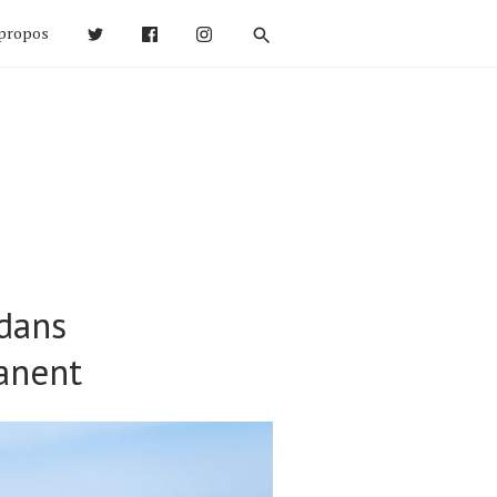
propos
 dans
manent