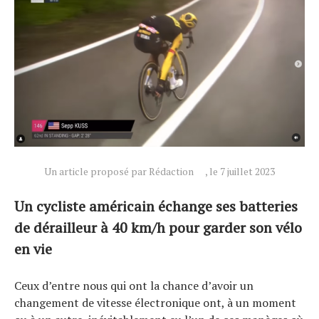
Un article proposé par Rédaction
, le 7 juillet 2023
Actualités
Technologies
Un cycliste américain échange ses batteries
Tests de produits
de dérailleur à 40 km/h pour garder son vélo
Conseils
en vie
Tendances
Tous nos articles
Ceux d’entre nous qui ont la chance d’avoir un
À propos
changement de vitesse électronique ont, à un moment