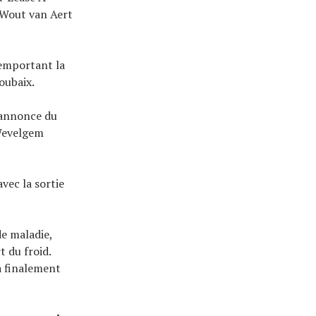
e Wout van Aert
remportant la
oubaix.
'annonce du
-Wevelgem
vec la sortie
e maladie,
t du froid.
a finalement