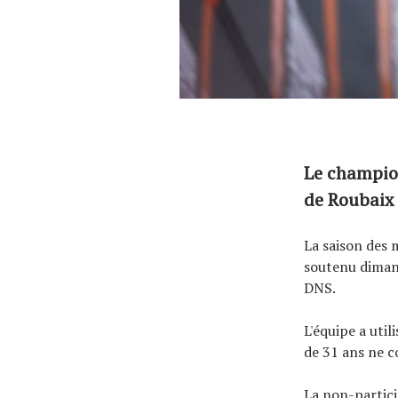
Le champio
de Roubaix
La saison des 
soutenu dimanc
DNS.
L'équipe a uti
de 31 ans ne c
La non-partic