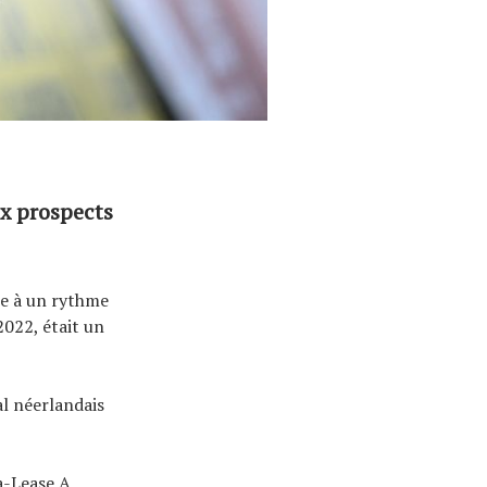
x prospects
ie à un rythme
022, était un
al néerlandais
a-Lease A