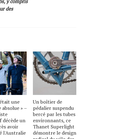
ps, y compris
ur des
était une
Un boîtier de
 absolue » –
pédalier suspendu
iste
bercé par les tubes
if décède un
environnants, ce
rès avoir
Thanet Superlight
é l'Australie
démontre le design
radical du vélo des