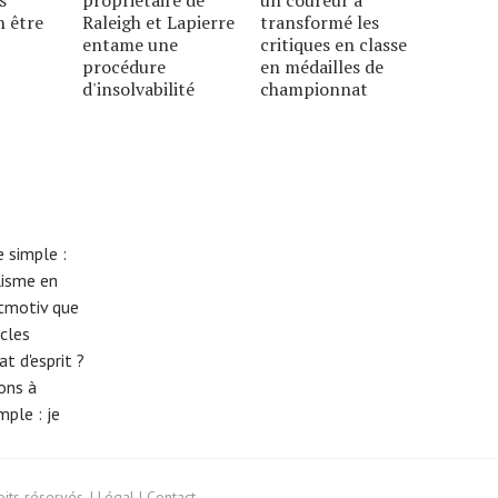
n être
Raleigh et Lapierre
transformé les
entame une
critiques en classe
procédure
en médailles de
d'insolvabilité
championnat
 simple :
lisme en
eitmotiv que
cles
t d'esprit ?
tons à
imple :
je
its réservés. |
Légal
|
Contact