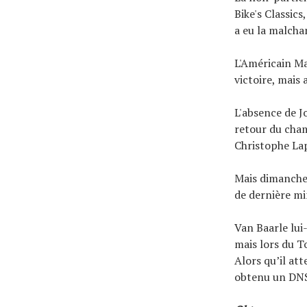
Bike's Classic
a eu la malcha
L'Américain Ma
victoire, mais
L'absence de J
retour du cha
Christophe Lap
Mais dimanche 
de dernière mi
Van Baarle lu
mais lors du To
Alors qu’il at
obtenu un DN