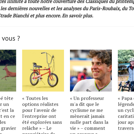
ès illimité à toute notre couverture des Classiques du printem
 les dernières nouvelles et les analyses du Paris-Roubaix, du To
Strade Bianchi et plus encore.
En savoir plus.
 vous ?
bé tête
« Toutes les
« Un professeur
« Papa 
r un
options réalistes
m'a dit que le
légende
'est la
pour l'avenir de
cyclisme ne me
un cycl
t en ce
l'entreprise ont
mènerait jamais
caritat
les
été explorées sans
nulle part dans la
jour ap
 gravier
relâche » – Le
vie » – comment
travers
s
propriétaire de
un coureur a