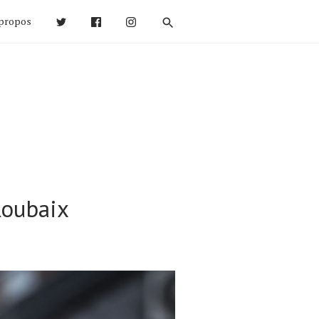
propos
Roubaix