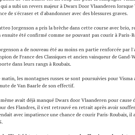
s, qui a subi un revers majeur à Dwars Door Vlaanderen lorsqu
nce de s'écraser et d'abandonner avec des blessures graves.
tteo Jorgenson a pris la brèche dans cette course avec brio, 
 a ensuite été confirmé comme ne pouvant pas courir à Paris-R
orgenson a de nouveau été au moins en partie renforcée par l
mpion de France des Classiques et ancien vainqueur de Gand
orte dans leurs rangs à Roubaix.
matin, les montagnes russes se sont poursuivies pour Visma a
nute de Van Baarle de son effectif.
i-même avait déjà manqué Dwars door Vlaanderen pour cause d
ur des Flandres, il s'est retrouvé en retrait après avoir souffer
tendait avec impatience une chance de courir Paris-Roubaix, il 
S.