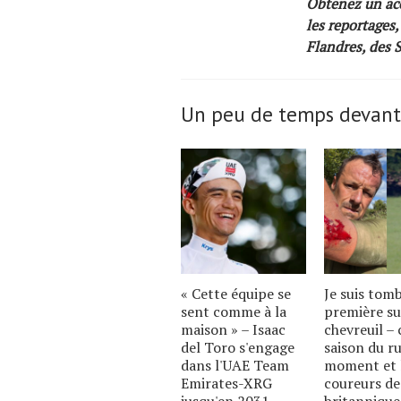
Obtenez un acc
les reportages,
Flandres, des 
Un peu de temps devant
« Cette équipe se
Je suis tom
sent comme à la
première su
maison » – Isaac
chevreuil – c
del Toro s'engage
saison du ru
dans l'UAE Team
moment et 
Emirates-XRG
coureurs de
jusqu'en 2031
britannique