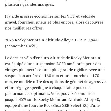
plusieurs grandes marques.
Il y a de grosses économies sur les VTT et vélos de
gravel, fourches, pneus et plus encore, alors découvrez
nos meilleures offres.
Actualités
2023 Rocky Mountain Altitude Alloy 30 – 2 199,94 €
(économisez 45%)
Technologies
Tests de produits
Le dernier vélo d’enduro Altitude de Rocky Mountain
Conseils
est équipé d’une suspension LC2R améliorée pour des
Tendances
virages plus serrés et une plus grande rigidité. Avec une
Tous nos articles
suspension arrière de 160 mm et une fourche de 170
À propos
mm, ce modèle offre des options de géométrie agressive
et un réglage spécifique à chaque taille pour des
performances optimales. Vous pouvez économiser
jusqu’à 45% sur le Rocky Mountain Altitude Alloy 30,
équipé d’une fourche RockShox ZEB Select RC, d’une