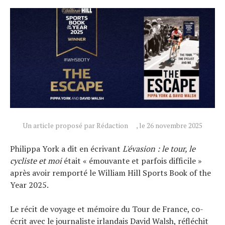
Actualités
Un article proposé par Rédaction
, le 26 novembre 2025
Technologies
Philippa York a dit en écrivant
L'évasion : le tour, le
Tests de produits
cycliste et moi
était « émouvante et parfois difficile »
Conseils
après avoir remporté le William Hill Sports Book of the
Year 2025.
Tendances
Tous nos articles
Le récit de voyage et mémoire du Tour de France, co-
À propos
écrit avec le journaliste irlandais David Walsh, réfléchit