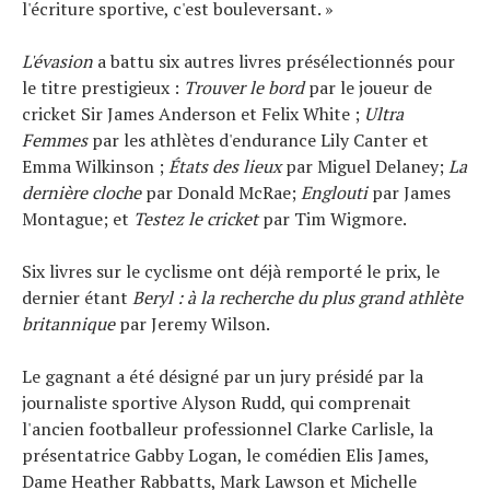
l'écriture sportive, c'est bouleversant. »
L'évasion
a battu six autres livres présélectionnés pour
le titre prestigieux :
Trouver le bord
par le joueur de
cricket Sir James Anderson et Felix White ;
Ultra
Femmes
par les athlètes d'endurance Lily Canter et
Emma Wilkinson ;
États des lieux
par Miguel Delaney;
La
dernière cloche
par Donald McRae;
Englouti
par James
Montague; et
Testez le cricket
par Tim Wigmore.
Six livres sur le cyclisme ont déjà remporté le prix, le
dernier étant
Beryl : à la recherche du plus grand athlète
britannique
par Jeremy Wilson.
Le gagnant a été désigné par un jury présidé par la
journaliste sportive Alyson Rudd, qui comprenait
l'ancien footballeur professionnel Clarke Carlisle, la
présentatrice Gabby Logan, le comédien Elis James,
Dame Heather Rabbatts, Mark Lawson et Michelle