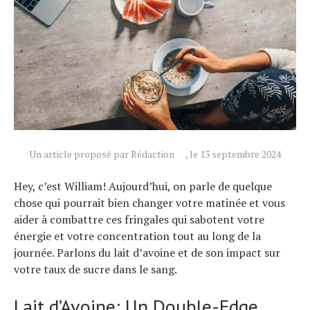
Actualités
Technologies
Tests de produits
Conseils
Un article proposé par Rédaction
, le 13 septembre 2024
Tendances
Hey, c’est William! Aujourd’hui, on parle de quelque
Tous nos articles
chose qui pourrait bien changer votre matinée et vous
À propos
aider à combattre ces fringales qui sabotent votre
énergie et votre concentration tout au long de la
journée. Parlons du lait d’avoine et de son impact sur
votre taux de sucre dans le sang.
Lait d’Avoine: Un Double-Edge