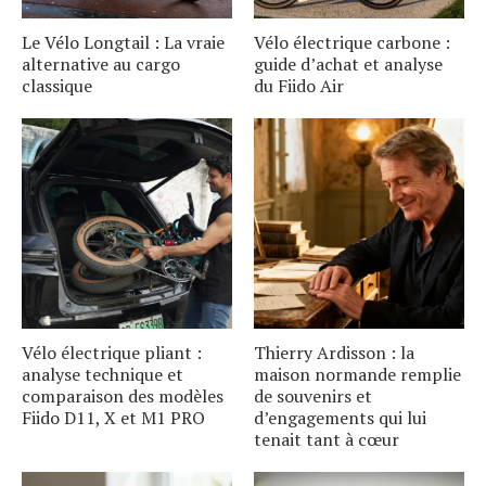
Le Vélo Longtail : La vraie
Vélo électrique carbone :
alternative au cargo
guide d’achat et analyse
classique
du Fiido Air
S
e
a
r
c
h
f
o
r
Vélo électrique pliant :
Thierry Ardisson : la
analyse technique et
maison normande remplie
comparaison des modèles
de souvenirs et
:
Fiido D11, X et M1 PRO
d’engagements qui lui
tenait tant à cœur