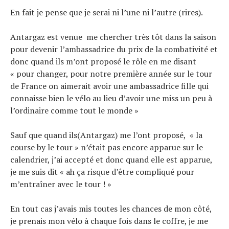
En fait je pense que je serai ni l’une ni l’autre (rires).
Antargaz est venue me chercher très tôt dans la saison
pour devenir l’ambassadrice du prix de la combativité et
donc quand ils m’ont proposé le rôle en me disant
« pour changer, pour notre première année sur le tour
Actualités
de France on aimerait avoir une ambassadrice fille qui
Technologies
connaisse bien le vélo au lieu d’avoir une miss un peu à
Tests de produits
Conseils
l’ordinaire comme tout le monde »
Tendances
Tous nos articles
À propos
Sauf que quand ils(Antargaz) me l’ont proposé, « la
course by le tour » n’était pas encore apparue sur le
calendrier, j’ai accepté et donc quand elle est apparue,
je me suis dit « ah ça risque d’être compliqué pour
m’entraîner avec le tour ! »
En tout cas j’avais mis toutes les chances de mon côté,
je prenais mon vélo à chaque fois dans le coffre, je me