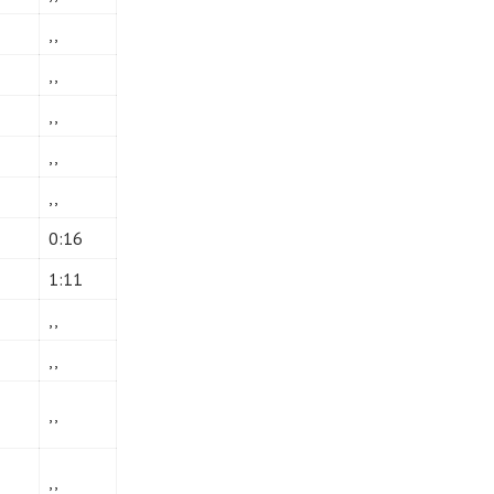
,,
,,
,,
,,
,,
0:16
1:11
,,
,,
,,
,,