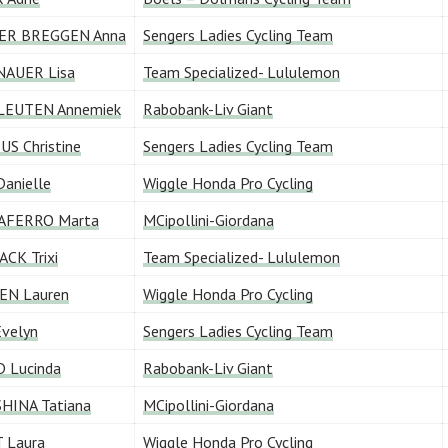
ER BREGGEN Anna
Sengers Ladies Cycling Team
AUER Lisa
Team Specialized- Lululemon
LEUTEN Annemiek
Rabobank-Liv Giant
S Christine
Sengers Ladies Cycling Team
anielle
Wiggle Honda Pro Cycling
AFERRO Marta
MCipollini-Giordana
CK Trixi
Team Specialized- Lululemon
EN Lauren
Wiggle Honda Pro Cycling
velyn
Sengers Ladies Cycling Team
 Lucinda
Rabobank-Liv Giant
HINA Tatiana
MCipollini-Giordana
 Laura
Wiggle Honda Pro Cycling