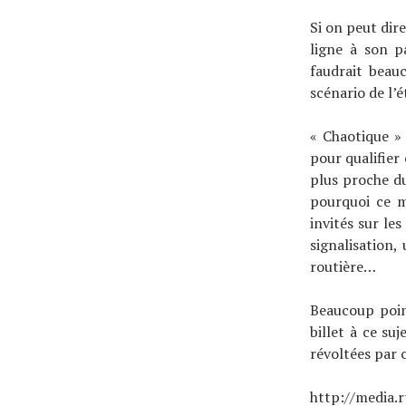
À propos
Si on peut dir
ligne à son p
faudrait beau
scénario de l’é
« Chaotique » 
pour qualifier
plus proche du
pourquoi ce m
invités sur les
signalisation
routière…
Beaucoup poin
billet à ce su
révoltées par 
http://media