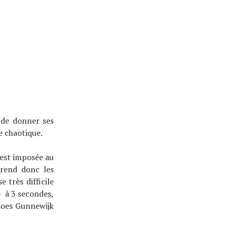
 de donner ses
e chaotique.
’est imposée au
prend donc les
très difficile
e à 3 secondes,
Loes Gunnewijk