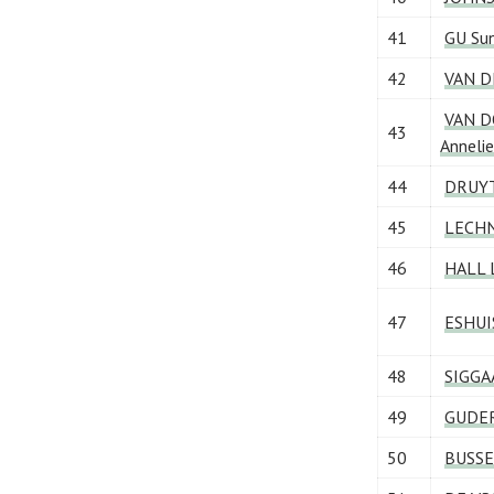
41
GU Su
42
VAN D
VAN 
43
Annelie
44
DRUYT
45
LECHN
46
HALL 
47
ESHUI
48
SIGGAA
49
GUDER
50
BUSSE