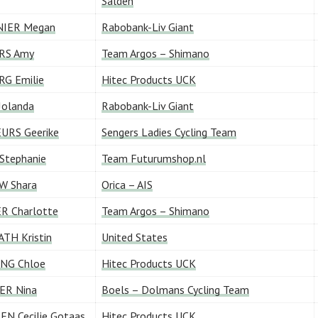
Salden
IER Megan
Rabobank-Liv Giant
RS Amy
Team Argos – Shimano
G Emilie
Hitec Products UCK
Jolanda
Rabobank-Liv Giant
URS Geerike
Sengers Ladies Cycling Team
Stephanie
Team Futurumshop.nl
W Shara
Orica – AIS
R Charlotte
Team Argos – Shimano
TH Kristin
United States
NG Chloe
Hitec Products UCK
ER Nina
Boels – Dolmans Cycling Team
N Cecilie Gotaas
Hitec Products UCK