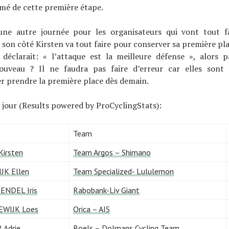
mé de cette première étape.
ne autre journée pour les organisateurs qui vont tout f
 son côté Kirsten va tout faire pour conserver sa première plac
e déclarait: « l’attaque est la meilleure défense », alors p
ouveau ? Il ne faudra pas faire d’erreur car elles son
r prendre la première place dès demain.
jour (Results powered by ProCyclingStats):
Team
irsten
Team Argos – Shimano
JK Ellen
Team Specialized- Lululemon
ENDEL Iris
Rabobank-Liv Giant
WIJK Loes
Orica – AIS
 Adrie
Boels – Dolmans Cycling Team