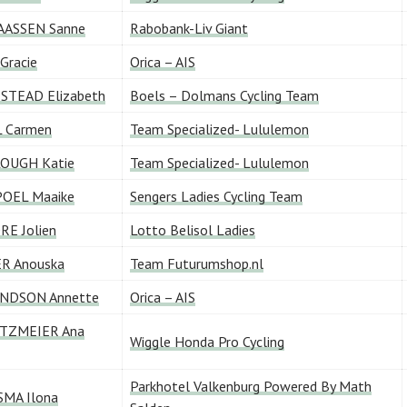
AASSEN Sanne
Rabobank-Liv Giant
Gracie
Orica – AIS
STEAD Elizabeth
Boels – Dolmans Cycling Team
 Carmen
Team Specialized- Lululemon
OUGH Katie
Team Specialized- Lululemon
OEL Maaike
Sengers Ladies Cycling Team
RE Jolien
Lotto Belisol Ladies
R Anouska
Team Futurumshop.nl
NDSON Annette
Orica – AIS
TZMEIER Ana
Wiggle Honda Pro Cycling
Parkhotel Valkenburg Powered By Math
MA Ilona