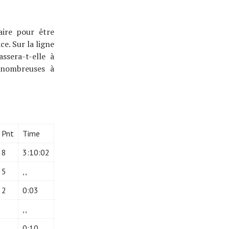
aire pour être
e. Sur la ligne
assera-t-elle à
t nombreuses à
Pnt
Time
8
3:10:02
5
,,
2
0:03
,,
0:10