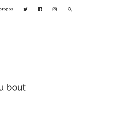
propos
au bout