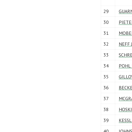
29
GUARN
30
PIETE
31
MOBER
32
NEFF 
33
SCHRE
34
POHL 
35
GILLO
36
BECKE
37
MCGRA
38
HOSKI
39
KESSL
40
JOHNSE