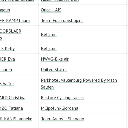
ngeun
Orica – AIS
ER KAMP Laura
Team Futurumshop.nl
DOORSLAER
Belgium
s
S Kelly
Belgium
ER Eva
NWVG-Bike air
Lauren
United States
Parkhotel Valkenburg Powered By Math
S Aafke
Salden
RD Christina
Restore Cycling Ladies
ZO Tatiana
MCipollini-Giordana
R KANIS Janneke
Team Argos – Shimano