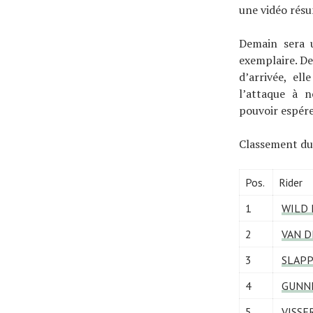
une vidéo résu
Demain sera u
exemplaire. De
d’arrivée, ell
l’attaque à n
pouvoir espére
Classement du 
Pos.
Rider
1
WILD K
2
VAN DI
3
SLAPP
4
GUNNE
5
VISSER