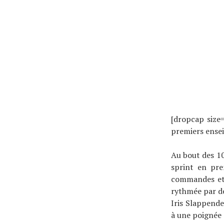
[dropcap size
premiers ensei
Actualités
Au bout des 10
Technologies
sprint en pre
Tests de produits
commandes et 
Conseils
rythmée par de
Tendances
Iris Slappend
à une poignée 
Tous nos articles