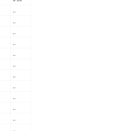
,,
,,
,,
,,
,,
,,
,,
,,
,,
,,
,,
,,