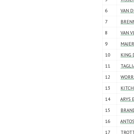
6
VAN D
7
BRENN
8
VAN V
9
MAJERU
10
KING D
11
TAGLI
12
WORRA
13
KITCH
14
ARYS E
15
BRAND
16
ANTOS
17
TROTT