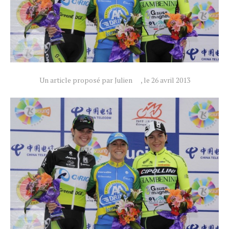
Actualités
Technologies
Un article proposé par Julien
, le 26 avril 2013
Tests de produits
Conseils
Tendances
Tous nos articles
À propos