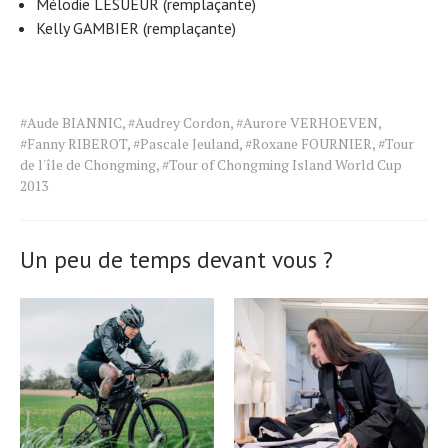
Mélodie LESUEUR (remplaçante)
Kelly GAMBIER (remplaçante)
Tags
#Aude BIANNIC
,
#Audrey Cordon
,
#Aurore VERHOEVEN
,
for
#Fanny RIBEROT
,
#Pascale Jeuland
,
#Roxane FOURNIER
,
#Tour
the
de l'île de Chongming
,
#Tour of Chongming Island World Cup
article.
2013
Un peu de temps devant vous ?