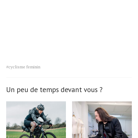
Tags
#cyclisme feminin
for
the
article.
Un peu de temps devant vous ?