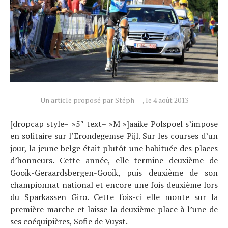
Actualités
Technologies
Tests de produits
Conseils
Tendances
Tous nos articles
Un article proposé par Stéph
, le 4 août 2013
À propos
[dropcap style= »5″ text= »M »]aaike Polspoel s’impose
en solitaire sur l’Erondegemse Pijl. Sur les courses d’un
jour, la jeune belge était plutôt une habituée des places
d’honneurs. Cette année, elle termine deuxième de
Gooik-Geraardsbergen-Gooik, puis deuxième de son
championnat national et encore une fois deuxième lors
du Sparkassen Giro. Cette fois-ci elle monte sur la
première marche et laisse la deuxième place à l’une de
ses coéquipières, Sofie de Vuyst.