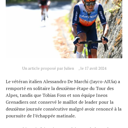
Actualités
Technologies
Tests de produits
Un article proposé par Julien
, le 17 avril 2024
Conseils
Le vétéran italien Alessandro De Marchi (Jayco-AIUia) a
Tendances
remporté en solitaire la deuxième étape du Tour des
Tous nos articles
Alpes, tandis que Tobias Foss et son équipe Ineos
À propos
Grenadiers ont conservé le maillot de leader pour la
deuxième journée consécutive malgré avoir renoncé à la
poursuite de l’échappée matinale.