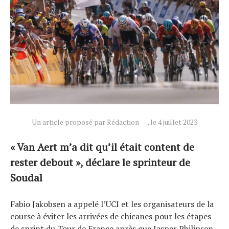
Actualités
Un article proposé par Rédaction
, le 4 juillet 2023
Technologies
« Van Aert m’a dit qu’il était content de
Tests de produits
rester debout », déclare le sprinteur de
Conseils
Soudal
Tendances
Tous nos articles
Fabio Jakobsen a appelé l’UCI et les organisateurs de la
À propos
course à éviter les arrivées de chicanes pour les étapes
de sprint du Tour de France après que Jasper Philipsen