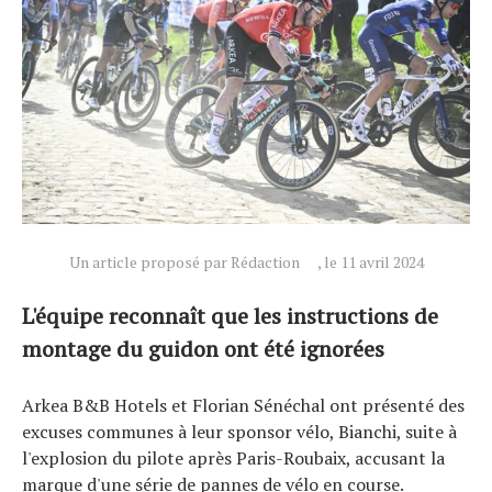
Actualités
Technologies
Tests de produits
Conseils
Tendances
Un article proposé par Rédaction
, le 11 avril 2024
Tous nos articles
L'équipe reconnaît que les instructions de
À propos
montage du guidon ont été ignorées
Arkea B&B Hotels et Florian Sénéchal ont présenté des
excuses communes à leur sponsor vélo, Bianchi, suite à
l'explosion du pilote après Paris-Roubaix, accusant la
marque d'une série de pannes de vélo en course.