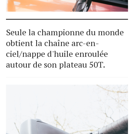
Seule la championne du monde
obtient la chaîne arc-en-
ciel/nappe d'huile enroulée
autour de son plateau 50T.
S
e
a
r
c
h
f
o
r
: