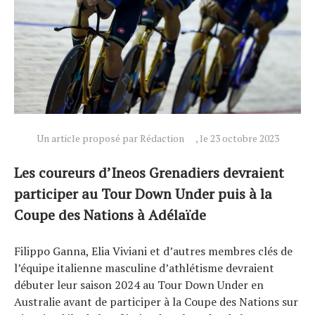
Un article proposé par Rédaction
, le 23 octobre 2023
Les coureurs d’Ineos Grenadiers devraient
participer au Tour Down Under puis à la
Coupe des Nations à Adélaïde
Actualités
Filippo Ganna, Elia Viviani et d’autres membres clés de
Technologies
l’équipe italienne masculine d’athlétisme devraient
Tests de produits
débuter leur saison 2024 au Tour Down Under en
Conseils
Australie avant de participer à la Coupe des Nations sur